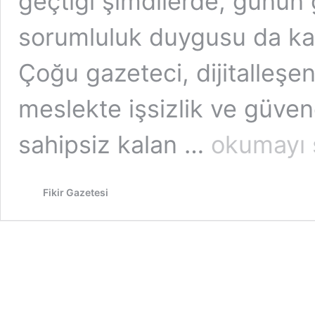
geçtiği şimdilerde, günün 
sorumluluk duygusu da k
Çoğu gazeteci, dijitalleşe
meslekte işsizlik ve güven
“Yoğunlaşmamız
sahipsiz kalan …
okumayı 
Gereken
İki
Konu
Fikir Gazetesi
Var:
Basın
Sigortası
ve
Toplu
İş
Sözleşmeli
Gazetecilik…”