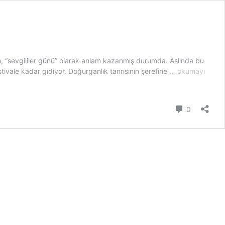
n, “sevgililer günü” olarak anlam kazanmış durumda. Aslında bu
14
tivale kadar gidiyor. Doğurganlık tanrısının şerefine …
okumayı
Şubat’ın
Tarihinden
Kısa
Yorum
0
Notlar