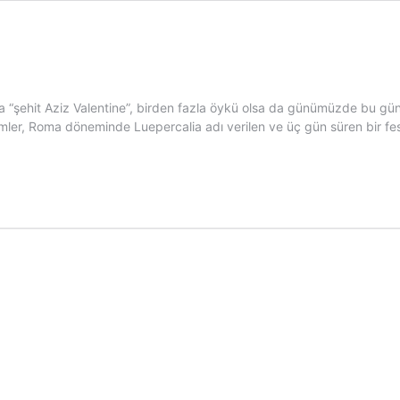
la “şehit Aziz Valentine”, birden fazla öykü olsa da günümüzde bu gü
imler, Roma döneminde Luepercalia adı verilen ve üç gün süren bir fes