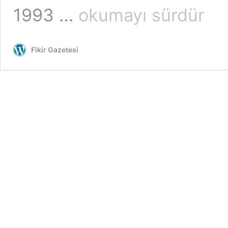
“Hıdır
1993 …
okumayı sürdür
ile
İlyas
canımız
Fikir Gazetesi
bizim”