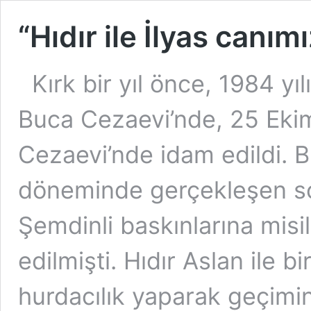
“Hıdır ile İlyas canım
Kırk bir yıl önce, 1984 yı
Buca Cezaevi’nde, 25 Ekim
Cezaevi’nde idam edildi. B
döneminde gerçekleşen so
Şemdinli baskınlarına misi
edilmişti. Hıdır Aslan ile bi
hurdacılık yaparak geçimi