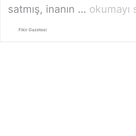
Ben
satmış, inanın …
okumayı 
bu
işten
hiç
Fikir Gazetesi
bir
şey
anlamadım