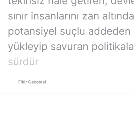
tekinsiz hale getiren, devl
sınır insanlarını zan altınd
potansiyel suçlu addeden ba
yükleyip savuran politikal
sürdür
Fikir Gazetesi