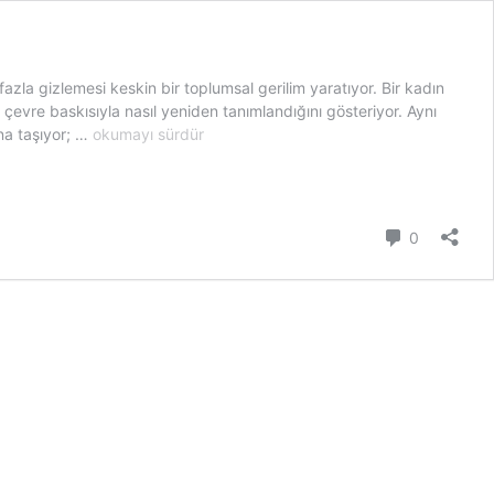
azla gizlemesi keskin bir toplumsal gerilim yaratıyor. Bir kadın
vre baskısıyla nasıl yeniden tanımlandığını gösteriyor. Aynı
Jinekolojik
na taşıyor; …
okumayı sürdür
muayenenin
politikleşen
mahremiyeti:
Kadın
Yorum
0
bedeni,
hak
ve
siyaset