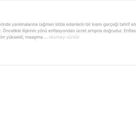
rinde yanılmalarına rağmen iddia edenlerin bir kısmı gerçeği tahrif et
celikle ilişkinin yönü enflasyondan ücret artışına doğrudur. Enflasyo
Asgari
lentim yükseldi, maaşıma …
okumayı sürdür
ücret
artışı
enflasyonu
artırır
mı?