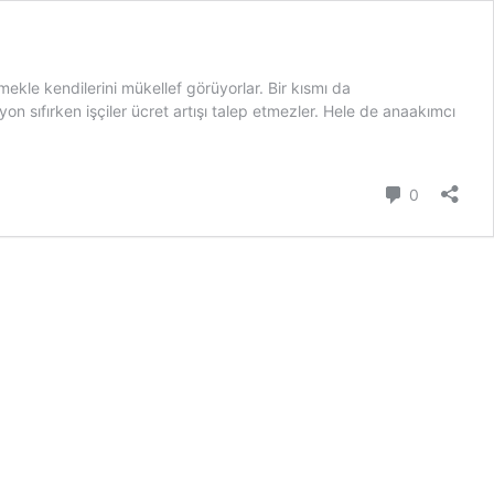
mekle kendilerini mükellef görüyorlar. Bir kısmı da
n sıfırken işçiler ücret artışı talep etmezler. Hele de anaakımcı
Yorum
0