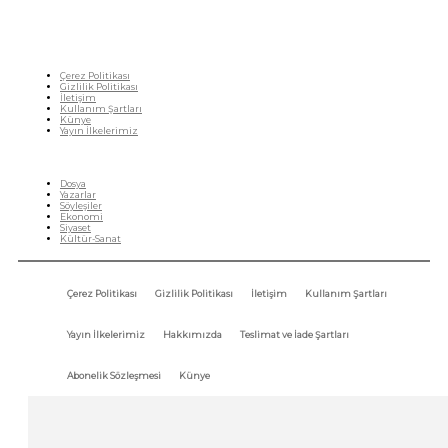
Çerez Politikası
Gizlilik Politikası
İletişim
Kullanım Şartları
Künye
Yayın İlkelerimiz
HIZLI MENÜ
Dosya
Yazarlar
Söyleşiler
Ekonomi
Siyaset
Kültür-Sanat
Çerez Politikası
Gizlilik Politikası
İletişim
Kullanım Şartları
Yayın İlkelerimiz
Hakkımızda
Teslimat ve İade Şartları
Abonelik Sözleşmesi
Künye