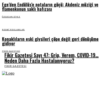
Ege’den Endülüs’e notaların göçü: Akdeniz müziği ve
flamenkonun saklı hafızası
ÖZGECAN SIYEZ
RESMI REKLAMLAR
Konaklıların eski giysileri çöpe değil geri dönüşüme
gidiyor
FIKIR GAZETESI
Fikir Gazetesi Sayı 47: Grip, Verem, COVID-19…
Neden Daha Fazla Hastalanıyoruz?
FIKIR GAZETESI
Fikir Gazetesi, dünyadaki çoklu kriz ortamında, Türkiye’nin derinleşen sorunlarıyla
birlikte sürüklendiğimiz bir dönemde; yurttaşlarımızın barınamadığı, beslenemediği,
geçinemediği ve yaşayamadığı bir dönemde doğuyor. Siyasetin toplumun sorunlarından
uzaklaştığı ve çözümsüz tartışmalara gömüldüğü bu dönemde, Fikir Gazetesi olarak,
gazetecileri, akademisyenleri, sivil toplumun öznelerini ve en çok da yurttaşlarımızı,
ortak sorunlarımızı tartışmaya ve çözüm sunacak fikirleri paylaşmaya davet ediyoruz.
Yanıtları hep birlikte üretmek umuduyla...