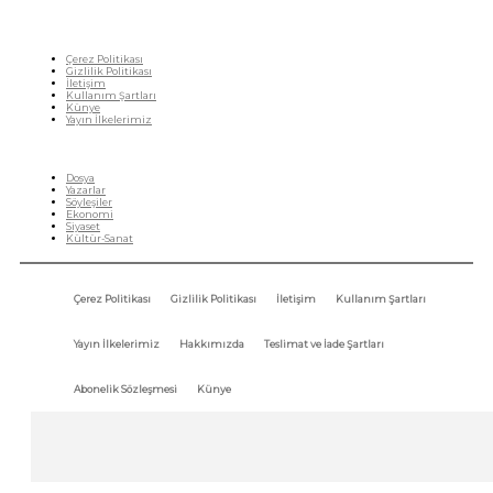
Çerez Politikası
Gizlilik Politikası
İletişim
Kullanım Şartları
Künye
Yayın İlkelerimiz
HIZLI MENÜ
Dosya
Yazarlar
Söyleşiler
Ekonomi
Siyaset
Kültür-Sanat
Çerez Politikası
Gizlilik Politikası
İletişim
Kullanım Şartları
Yayın İlkelerimiz
Hakkımızda
Teslimat ve İade Şartları
Abonelik Sözleşmesi
Künye