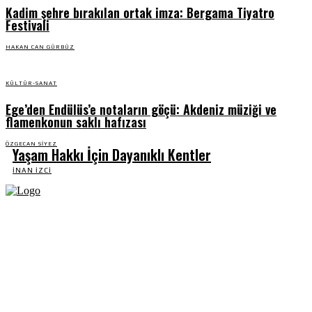
Kadim şehre bırakılan ortak imza: Bergama Tiyatro
Festivali
HAKAN CAN GÜRBÜZ
KÜLTÜR-SANAT
Ege’den Endülüs’e notaların göçü: Akdeniz müziği ve
flamenkonun saklı hafızası
ÖZGECAN SIYEZ
Yaşam Hakkı İçin Dayanıklı Kentler
İNAN İZCI
Fikir Gazetesi, dünyadaki çoklu kriz ortamında, Türkiye’nin derinleşen sorunlarıyla
birlikte sürüklendiğimiz bir dönemde; yurttaşlarımızın barınamadığı, beslenemediği,
geçinemediği ve yaşayamadığı bir dönemde doğuyor. Siyasetin toplumun sorunlarından
uzaklaştığı ve çözümsüz tartışmalara gömüldüğü bu dönemde, Fikir Gazetesi olarak,
gazetecileri, akademisyenleri, sivil toplumun öznelerini ve en çok da yurttaşlarımızı,
ortak sorunlarımızı tartışmaya ve çözüm sunacak fikirleri paylaşmaya davet ediyoruz.
Yanıtları hep birlikte üretmek umuduyla...