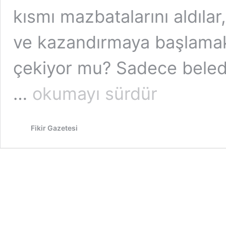
kısmı mazbatalarını aldıla
ve kazandırmaya başlamak 
çekiyor mu? Sadece beled
Dost
…
okumayı sürdür
Belediyeciliği
Değil,
Hemşehri
Fikir Gazetesi
Hukuku