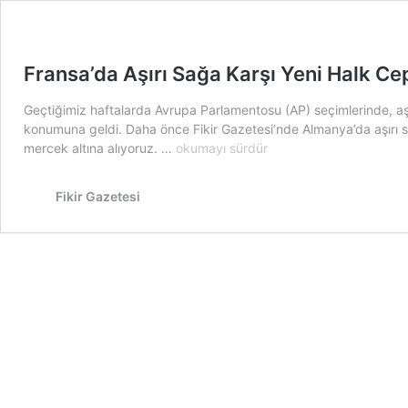
Fransa’da Aşırı Sağa Karşı Yeni Halk C
Geçtiğimiz haftalarda Avrupa Parlamentosu (AP) seçimlerinde, aşırı
konumuna geldi. Daha önce Fikir Gazetesi’nde Almanya’da aşırı sağc
Fransa’da
mercek altına alıyoruz. …
okumayı sürdür
Aşırı
Sağa
Fikir Gazetesi
Karşı
Yeni
Halk
Cephesi
Formülü