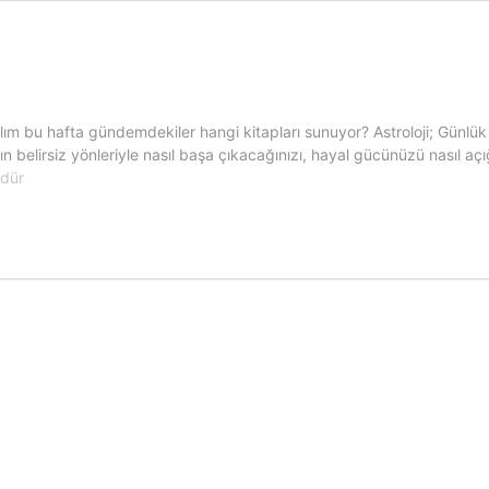
 bu hafta gündemdekiler hangi kitapları sunuyor? Astroloji; Günlük h
ayatın belirsiz yönleriyle nasıl başa çıkacağınızı, hayal gücünüzü nasıl
ler
rdür