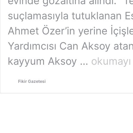
evinde gözaltına alındı. “T
suçlamasıyla tutuklanan E
Ahmet Özer’in yerine İçişle
Yardımcısı Can Aksoy atan
İmamoğlu,
kayyum Aksoy …
okumayı
Siyasi
Yasak
ve
Fikir Gazetesi
Kayyumlar:
Yerel
Demokrasi
İttifakı
Mümkün
mü?