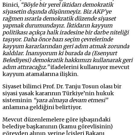
Binici,
“Böyle bir yerel iktidarı demokratik
siyasetin dışında düşünmeyiz. Biz AKP’ye
rağmen ısrarla demokratik düzende siyaset
yapmak durumundayız. İktidarın kayyum
politikası açıkça halk iradesine bir darbe niteliği
taşıyor. Daha önce bazı seçim çevrelerinde
kayyum kararlarından geri adım atmak zorunda
kaldılar. İnanıyorum ki burada da (Esenyurt
Belediyesi) demokratik hakkımızı kullanarak geri
adım attıracağız.”
ifadelerini kullanıyor mevcut
kayyum atamalarına ilişkin.
Siyaset bilimci Prof. Dr. Tanju Tosun olası bir
siyasi yasak kararının Türkiye’nin hukuk
sisteminin
“yara almaya devam etmesi”
anlamına geldiğini belirtiyor.
Mevcut düzenlemelere göre işbaşındaki
belediye başkanının (kamu görevlisinin)
görevden alınıp, yerine İçişleri Bakanı