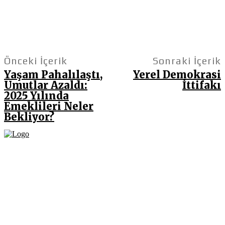
Önceki İçerik
Sonraki İçerik
Yaşam Pahalılaştı,
Yerel Demokrasi
Umutlar Azaldı:
İttifakı
2025 Yılında
Emeklileri Neler
Bekliyor?
Fikir Gazetesi, dünyadaki çoklu kriz ortamında, Türkiye’nin derinleşen sorunlarıyla
birlikte sürüklendiğimiz bir dönemde; yurttaşlarımızın barınamadığı, beslenemediği,
geçinemediği ve yaşayamadığı bir dönemde doğuyor. Siyasetin toplumun sorunlarından
uzaklaştığı ve çözümsüz tartışmalara gömüldüğü bu dönemde, Fikir Gazetesi olarak,
gazetecileri, akademisyenleri, sivil toplumun öznelerini ve en çok da yurttaşlarımızı,
ortak sorunlarımızı tartışmaya ve çözüm sunacak fikirleri paylaşmaya davet ediyoruz.
Yanıtları hep birlikte üretmek umuduyla...