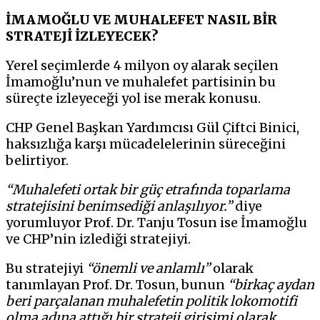
İMAMOĞLU VE MUHALEFET NASIL BİR
STRATEJİ İZLEYECEK?
Yerel seçimlerde 4 milyon oy alarak seçilen
İmamoğlu’nun ve muhalefet partisinin bu
süreçte izleyeceği yol ise merak konusu.
CHP Genel Başkan Yardımcısı Gül Çiftci Binici,
haksızlığa karşı mücadelelerinin süreceğini
belirtiyor.
“Muhalefeti ortak bir güç etrafında toparlama
stratejisini benimsediği anlaşılıyor.”
diye
yorumluyor Prof. Dr. Tanju Tosun ise İmamoğlu
ve CHP’nin izlediği stratejiyi.
Bu stratejiyi
“önemli ve anlamlı”
olarak
tanımlayan Prof. Dr. Tosun, bunun
“birkaç aydan
beri parçalanan muhalefetin politik lokomotifi
olma adına attığı bir strateji girişimi olarak