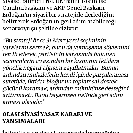
Siyaset bilimci Prof. Dr. Tanju Tosun ise
Cumhurbaşkanı ve AKP Genel Başkanı
Erdoğan’ın siyasi bir stratejide ilerlediğini
belirterek Erdoğan’ın geri adım atabileceği
senaryoyu şu şekilde çiziyor:
“Bu strateji önce 31 Mart yerel seçiminin
yaralarını sarmak, bunu da yumuşama söylemini
tercih ederek, partisinin karşısında bulunan
seçmenlerin en azından bir kısmının iktidara
yönelik negatif algısını zayıflatmaktı. Bunun
ardından muhalefetin kendi içinde parçalanması
suretiyle, iktidar bloğunun toplumsal destek
gücünü korumak, ardından mümkünse desteğini
arttırmaktı. Bunu başarması halinde geri adım
atması olasıdır.”
OLASI SİYASİ YASAK KARARI VE
YANSIMALARI