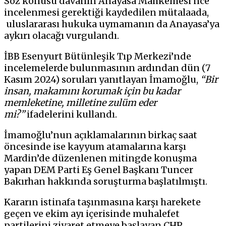
Söz konusu davanın Anayasa Mahkemesi’nce
incelenmesi gerektiği kaydedilen mütalaada,
uluslararası hukuka uymamanın da Anayasa’ya
aykırı olacağı vurgulandı.
İBB Esenyurt Bütünleşik Tıp Merkezi’nde
incelemelerde bulunmasının ardından dün (7
Kasım 2024) soruları yanıtlayan İmamoğlu,
“Bir
insan, makamını korumak için bu kadar
memleketine, milletine zulüm eder
mi?”
ifadelerini kullandı.
İmamoğlu’nun açıklamalarının birkaç saat
öncesinde ise kayyum atamalarına karşı
Mardin’de düzenlenen mitingde konuşma
yapan DEM Parti Eş Genel Başkanı Tuncer
Bakırhan hakkında soruşturma başlatılmıştı.
Kararın istinafa taşınmasına karşı harekete
geçen ve ekim ayı içerisinde muhalefet
partilerini ziyaret etmeye başlayan CHP