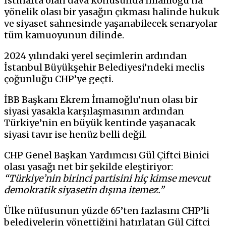
İstinafta olan dava konusunda İmamoğu’na
yönelik olası bir yasağın çıkması halinde hukuk
ve siyaset sahnesinde yaşanabilecek senaryolar
tüm kamuoyunun dilinde.
2024 yılındaki yerel seçimlerin ardından
İstanbul Büyükşehir Belediyesi’ndeki meclis
çoğunluğu CHP’ye geçti.
İBB Başkanı Ekrem İmamoğlu’nun olası bir
siyasi yasakla karşılaşmasının ardından
Türkiye’nin en büyük kentinde yaşanacak
siyasi tavır ise henüz belli değil.
CHP Genel Başkan Yardımcısı Gül Çiftci Binici
olası yasağı net bir şekilde eleştiriyor:
“Türkiye’nin birinci partisini hiç kimse mevcut
demokratik siyasetin dışına itemez.”
Ülke nüfusunun yüzde 65’ten fazlasını CHP’li
belediyelerin yönettiğini hatırlatan Gül Çiftci