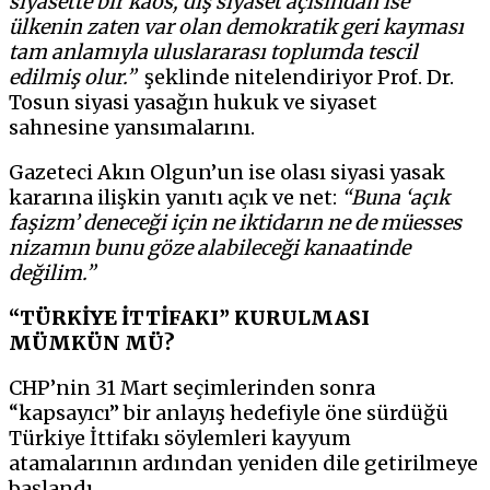
siyasette bir kaos, dış siyaset açısından ise
ülkenin zaten var olan demokratik geri kayması
tam anlamıyla uluslararası toplumda tescil
edilmiş olur.”
şeklinde nitelendiriyor Prof. Dr.
Tosun siyasi yasağın hukuk ve siyaset
sahnesine yansımalarını.
Gazeteci Akın Olgun’un ise olası siyasi yasak
kararına ilişkin yanıtı açık ve net:
“Buna ‘açık
faşizm’ deneceği için ne iktidarın ne de müesses
nizamın bunu göze alabileceği kanaatinde
değilim.”
“TÜRKİYE İTTİFAKI” KURULMASI
MÜMKÜN MÜ?
CHP’nin 31 Mart seçimlerinden sonra
“kapsayıcı” bir anlayış hedefiyle öne sürdüğü
Türkiye İttifakı söylemleri kayyum
atamalarının ardından yeniden dile getirilmeye
başlandı.