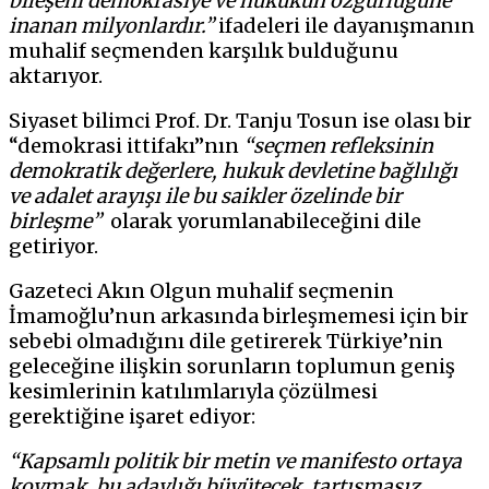
bileşeni demokrasiye ve hukukun özgürlüğüne
inanan milyonlardır.”
ifadeleri ile dayanışmanın
muhalif seçmenden karşılık bulduğunu
aktarıyor.
Siyaset bilimci Prof. Dr. Tanju Tosun ise olası bir
“demokrasi ittifakı”nın
“seçmen refleksinin
demokratik değerlere, hukuk devletine bağlılığı
ve adalet arayışı ile bu saikler özelinde bir
birleşme”
olarak yorumlanabileceğini dile
getiriyor.
Gazeteci Akın Olgun muhalif seçmenin
İmamoğlu’nun arkasında birleşmemesi için bir
sebebi olmadığını dile getirerek Türkiye’nin
geleceğine ilişkin sorunların toplumun geniş
kesimlerinin katılımlarıyla çözülmesi
gerektiğine işaret ediyor:
“Kapsamlı politik bir metin ve manifesto ortaya
koymak, bu adaylığı büyütecek, tartışmasız