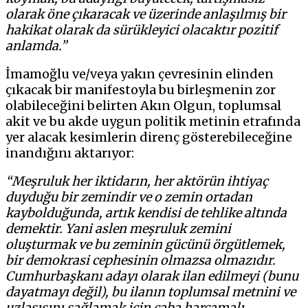
olarak öne çıkaracak ve üzerinde anlaşılmış bir
hakikat olarak da sürükleyici olacaktır pozitif
anlamda.”
İmamoğlu ve/veya yakın çevresinin elinden
çıkacak bir manifestoyla bu birleşmenin zor
olabileceğini belirten Akın Olgun, toplumsal
akit ve bu akde uygun politik metinin etrafında
yer alacak kesimlerin direnç gösterebileceğine
inandığını aktarıyor:
“Meşruluk her iktidarın, her aktörün ihtiyaç
duyduğu bir zemindir ve o zemin ortadan
kaybolduğunda, artık kendisi de tehlike altında
demektir. Yani aslen meşruluk zemini
oluşturmak ve bu zeminin gücünü örgütlemek,
bir demokrasi cephesinin olmazsa olmazıdır.
Cumhurbaşkanı adayı olarak ilan edilmeyi (bunu
dayatmayı değil), bu ilanın toplumsal metnini ve
uzlaşısını sağlamak için çaba harcamalı