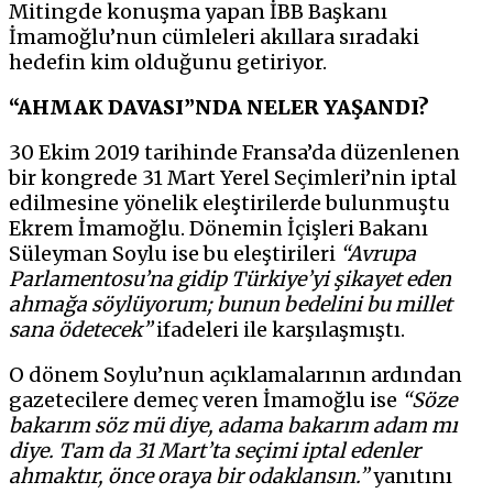
Mitingde konuşma yapan İBB Başkanı
İmamoğlu’nun cümleleri akıllara sıradaki
hedefin kim olduğunu getiriyor.
“AHMAK DAVASI”NDA NELER YAŞANDI?
30 Ekim 2019 tarihinde Fransa’da düzenlenen
bir kongrede 31 Mart Yerel Seçimleri’nin iptal
edilmesine yönelik eleştirilerde bulunmuştu
Ekrem İmamoğlu. Dönemin İçişleri Bakanı
Süleyman Soylu ise bu eleştirileri
“Avrupa
Parlamentosu’na gidip Türkiye’yi şikayet eden
ahmağa söylüyorum; bunun bedelini bu millet
sana ödetecek”
ifadeleri ile karşılaşmıştı.
O dönem Soylu’nun açıklamalarının ardından
gazetecilere demeç veren İmamoğlu ise
“Söze
bakarım söz mü diye, adama bakarım adam mı
diye. Tam da 31 Mart’ta seçimi iptal edenler
ahmaktır, önce oraya bir odaklansın.”
yanıtını