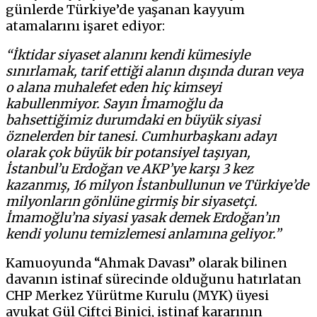
günlerde Türkiye’de yaşanan kayyum
atamalarını işaret ediyor:
“İktidar siyaset alanını kendi kümesiyle
sınırlamak, tarif ettiği alanın dışında duran veya
o alana muhalefet eden hiç kimseyi
kabullenmiyor. Sayın İmamoğlu da
bahsettiğimiz durumdaki en büyük siyasi
öznelerden bir tanesi. Cumhurbaşkanı adayı
olarak çok büyük bir potansiyel taşıyan,
İstanbul’u Erdoğan ve AKP’ye karşı 3 kez
kazanmış, 16 milyon İstanbullunun ve Türkiye’de
milyonların gönlüne girmiş bir siyasetçi.
İmamoğlu’na siyasi yasak demek Erdoğan’ın
kendi yolunu temizlemesi anlamına geliyor.”
Kamuoyunda “Ahmak Davası” olarak bilinen
davanın istinaf sürecinde olduğunu hatırlatan
CHP Merkez Yürütme Kurulu (MYK) üyesi
avukat Gül Çiftci Binici, istinaf kararının