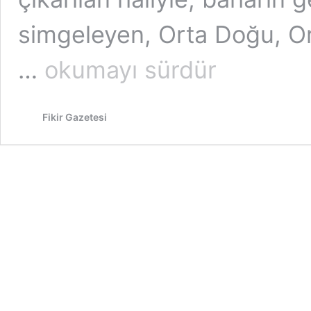
simgeleyen, Orta Doğu, Or
Newroz’un
…
okumayı sürdür
tarihi
ve
kültürüne
Fikir Gazetesi
dair