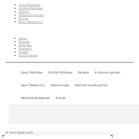
Çerez Politikası
Gizlilik Politikası
İletişim
Kullanım Şartları
Künye
Yayın İlkelerimiz
HIZLI MENÜ
Dosya
Yazarlar
Söyleşiler
Ekonomi
Siyaset
Kültür-Sanat
Çerez Politikası
Gizlilik Politikası
İletişim
Kullanım Şartları
Yayın İlkelerimiz
Hakkımızda
Teslimat ve İade Şartları
Abonelik Sözleşmesi
Künye
© MerhabaGrafik