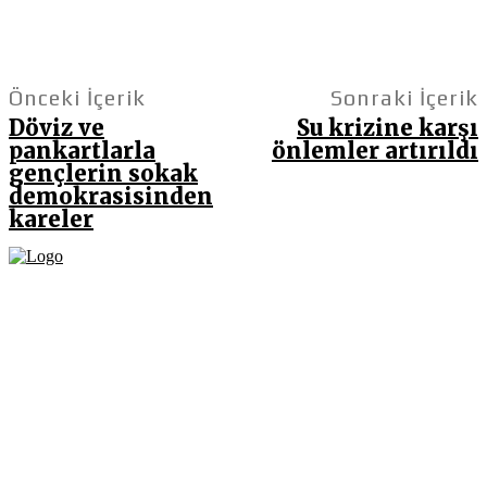
Önceki İçerik
Sonraki İçerik
Döviz ve
Su krizine karşı
pankartlarla
önlemler artırıldı
gençlerin sokak
demokrasisinden
kareler
Fikir Gazetesi, dünyadaki çoklu kriz ortamında, Türkiye’nin derinleşen sorunlarıyla
birlikte sürüklendiğimiz bir dönemde; yurttaşlarımızın barınamadığı, beslenemediği,
geçinemediği ve yaşayamadığı bir dönemde doğuyor. Siyasetin toplumun sorunlarından
uzaklaştığı ve çözümsüz tartışmalara gömüldüğü bu dönemde, Fikir Gazetesi olarak,
gazetecileri, akademisyenleri, sivil toplumun öznelerini ve en çok da yurttaşlarımızı,
ortak sorunlarımızı tartışmaya ve çözüm sunacak fikirleri paylaşmaya davet ediyoruz.
Yanıtları hep birlikte üretmek umuduyla...