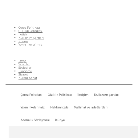
Çerez Politikası
Gizlilik Politikası
İletişim
Kullanım Şartları
Künye
Yayın İlkelerimiz
HIZLI MENÜ
Dosya
Yazarlar
Söyleşiler
Ekonomi
Siyaset
Kültür-Sanat
Çerez Politikası
Gizlilik Politikası
İletişim
Kullanım Şartları
Yayın İlkelerimiz
Hakkımızda
Teslimat ve İade Şartları
Abonelik Sözleşmesi
Künye