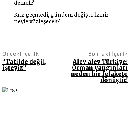
demeli?
Kriz geçmedi, gündem değişti: İzmir
neyle yüzleşecek?
Önceki İçerik
Sonraki İçerik
“Tatilde değil,
Alev alev Türkiye:
işteyiz”
Orman yangınları
neden bir felakete
dönüştü?
Fikir Gazetesi, dünyadaki çoklu kriz ortamında, Türkiye’nin derinleşen sorunlarıyla
birlikte sürüklendiğimiz bir dönemde; yurttaşlarımızın barınamadığı, beslenemediği,
geçinemediği ve yaşayamadığı bir dönemde doğuyor. Siyasetin toplumun sorunlarından
uzaklaştığı ve çözümsüz tartışmalara gömüldüğü bu dönemde, Fikir Gazetesi olarak,
gazetecileri, akademisyenleri, sivil toplumun öznelerini ve en çok da yurttaşlarımızı,
ortak sorunlarımızı tartışmaya ve çözüm sunacak fikirleri paylaşmaya davet ediyoruz.
Yanıtları hep birlikte üretmek umuduyla...