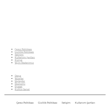
Fikir Gazetesi, dünyadaki çoklu kriz ortamında, Türkiye’nin derinleşen sorunlarıyla
birlikte sürüklendiğimiz bir dönemde; yurttaşlarımızın barınamadığı, beslenemediği,
geçinemediği ve yaşayamadığı bir dönemde doğuyor. Siyasetin toplumun sorunlarından
uzaklaştığı ve çözümsüz tartışmalara gömüldüğü bu dönemde, Fikir Gazetesi olarak,
gazetecileri, akademisyenleri, sivil toplumun öznelerini ve en çok da yurttaşlarımızı,
ortak sorunlarımızı tartışmaya ve çözüm sunacak fikirleri paylaşmaya davet ediyoruz.
Yanıtları hep birlikte üretmek umuduyla...
Çerez Politikası
Gizlilik Politikası
İletişim
Kullanım Şartları
Künye
Yayın İlkelerimiz
HIZLI MENÜ
Dosya
Yazarlar
Söyleşiler
Ekonomi
Siyaset
Kültür-Sanat
Çerez Politikası
Gizlilik Politikası
İletişim
Kullanım Şartları