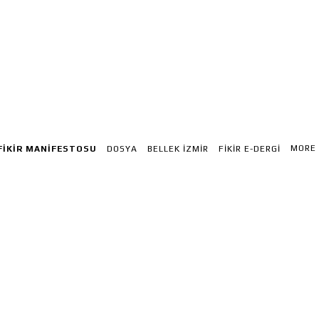
MORE
FİKİR MANIFESTOSU
DOSYA
BELLEK İZMIR
FİKİR E-DERGI