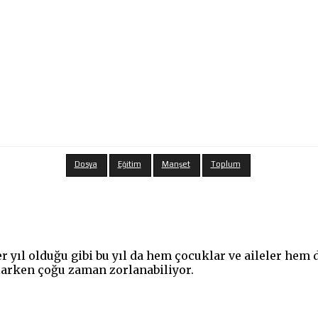
Dosya
Eğitim
Manşet
Toplum
 yıl olduğu gibi bu yıl da hem çocuklar ve aileler hem d
larken çoğu zaman zorlanabiliyor.