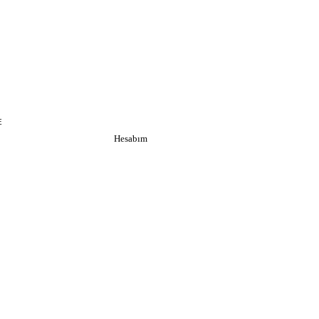
E
Hesabım