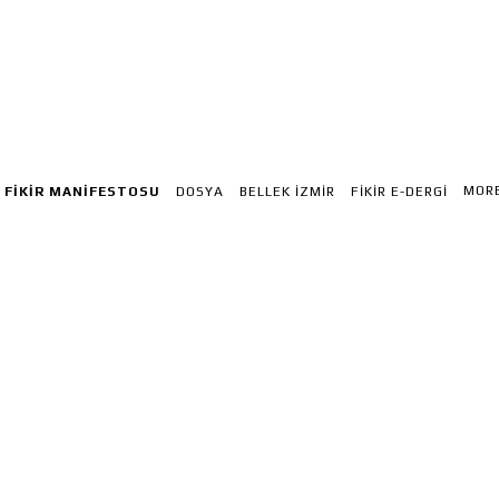
MOR
FİKİR MANIFESTOSU
DOSYA
BELLEK İZMIR
FİKİR E-DERGI