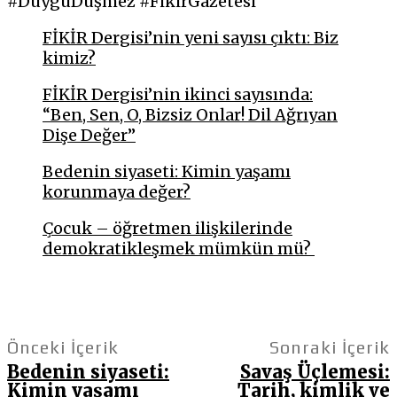
#DuyguDüşmez #FikirGazetesi
FİKİR Dergisi’nin yeni sayısı çıktı: Biz
kimiz?
FİKİR Dergisi’nin ikinci sayısında:
“Ben, Sen, O, Bizsiz Onlar! Dil Ağrıyan
Dişe Değer”
Bedenin siyaseti: Kimin yaşamı
korunmaya değer?
Çocuk – öğretmen ilişkilerinde
demokratikleşmek mümkün mü?
Önceki İçerik
Sonraki İçerik
Bedenin siyaseti:
Savaş Üçlemesi:
Kimin yaşamı
Tarih, kimlik ve