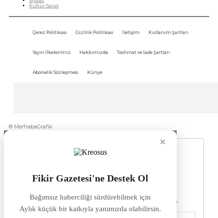
Siyaset
Kültür-Sanat
Çerez Politikası
Gizlilik Politikası
İletişim
Kullanım Şartları
Yayın İlkelerimiz
Hakkımızda
Teslimat ve İade Şartları
Abonelik Sözleşmesi
Künye
© MerhabaGrafik
×
Fikir Gazetesi'ne Destek Ol
Bağımsız haberciliği sürdürebilmek için
Aylık küçük bir katkıyla yanımızda olabilirsin.