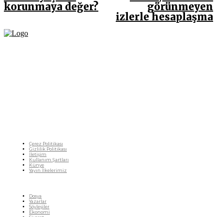
korunmaya değer?
görünmeyen
izlerle hesaplaşma
Fikir Gazetesi, dünyadaki çoklu kriz ortamında, Türkiye’nin derinleşen sorunlarıyla
birlikte sürüklendiğimiz bir dönemde; yurttaşlarımızın barınamadığı, beslenemediği,
geçinemediği ve yaşayamadığı bir dönemde doğuyor. Siyasetin toplumun sorunlarından
uzaklaştığı ve çözümsüz tartışmalara gömüldüğü bu dönemde, Fikir Gazetesi olarak,
gazetecileri, akademisyenleri, sivil toplumun öznelerini ve en çok da yurttaşlarımızı,
ortak sorunlarımızı tartışmaya ve çözüm sunacak fikirleri paylaşmaya davet ediyoruz.
Yanıtları hep birlikte üretmek umuduyla...
Çerez Politikası
Gizlilik Politikası
İletişim
Kullanım Şartları
Künye
Yayın İlkelerimiz
HIZLI MENÜ
Dosya
Yazarlar
Söyleşiler
Ekonomi