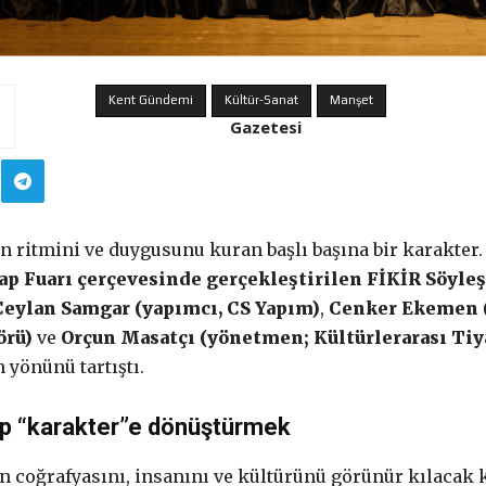
Kent Gündemi
Kültür-Sanat
Fikir
Manşet
Gazetesi
ün ritmini ve duygusunu kuran başlı başına bir karakter
ap Fuarı çerçevesinde gerçekleştirilen FİKİR Söyleş
Ceylan Samgar (yapımcı, CS Yapım)
,
Cenker Ekemen 
örü)
ve
Orçun Masatçı (yönetmen; Kültürlerarası Tiy
 yönünü tartıştı.
ıp “karakter”e dönüştürmek
in coğrafyasını, insanını ve kültürünü görünür kılacak k