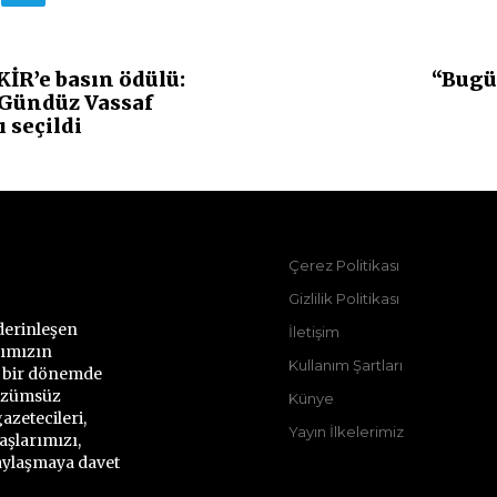
KİR’e basın ödülü:
“Bugü
Gündüz Vassaf
ı seçildi
Çerez Politikası
Gizlilik Politikası
derinleşen
İletişim
rımızın
Kullanım Şartları
ı bir dönemde
çözümsüz
Künye
azetecileri,
Yayın İlkelerimiz
aşlarımızı,
paylaşmaya davet