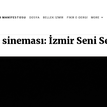
İR MANIFESTOSU
DOSYA
BELLEK İZMIR
FİKİR E-DERGI
MORE
n sineması: İzmir Seni 