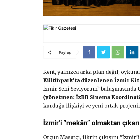
Paylaş
Kent, yalnızca arka plan değil; öykün
Kültürpark’ta düzenlenen İzmir Kit
İzmir Seni Seviyorum” buluşmasında
(yönetmen; İzBB Sinema Koordinat
kurduğu ilişkiyi ve yeni ortak projenin
İzmir’i “mekân” olmaktan çıkar
Orçun Masatçı, fikrin çıkışını “İzmir’