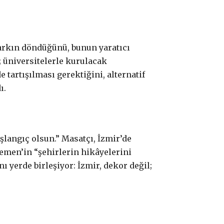
çarkın döndüğünü, bunun yaratıcı
; üniversitelerle kurulacak
 tartışılması gerektiğini, alternatif
ı.
aşlangıç olsun.” Masatçı, İzmir’de
kemen’in “şehirlerin hikâyelerini
ı yerde birleşiyor: İzmir, dekor değil;