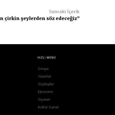
Sonraki İçerik
n çirkin şeylerden söz edeceğiz”
HIZLI MENÜ
Dosya
Yazarlar
Söyleşiler
Ekonomi
Siyaset
Kültür-Sanat