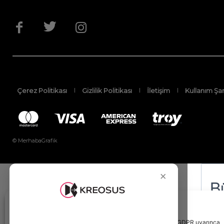
Çerez Politikası
Gizlilik Politikası
İletişim
Kullanım Şar
© MerhabaGrafik
×
Bu site deneyimlerinizi kişiselleştirmek amacıyla KVKK ve GDPR uyarınca