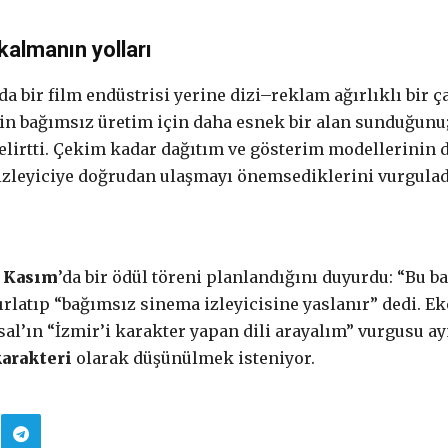
kalmanın yolları
a bir film endüstrisi yerine dizi–reklam ağırlıklı bir 
r’in bağımsız üretim için daha esnek bir alan sunduğunu
elirtti. Çekim kadar dağıtım ve gösterim modellerinin de
 izleyiciye doğrudan ulaşmayı önemsediklerini vurgulad
1 Kasım
’da bir ödül töreni planlandığını duyurdu: “Bu b
ırlatıp “bağımsız sinema izleyicisine yaslanır” dedi. E
sal’ın “İzmir’i karakter yapan dili arayalım” vurgusu ayn
arakteri
olarak düşünülmek isteniyor.