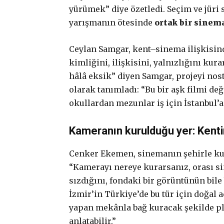
yürümek” diye özetledi. Seçim ve jüri 
yarışmanın ötesinde
ortak bir sinema
Ceylan Samgar, kent–sinema ilişkisinde
kimliğini, ilişkisini, yalnızlığını kur
hâlâ eksik” diyen Samgar, projeyi nost
olarak tanımladı: “Bu bir aşk filmi deği
okullardan mezunlar iş için İstanbul’a
Kameranın kurulduğu yer: Kenti
Cenker Ekemen, sinemanın şehirle kurdu
“Kamerayı nereye kurarsanız, orası s
sızdığını, fondaki bir görüntünün bile 
İzmir’in Türkiye’de bu tür için doğal 
yapan mekânla bağ kuracak şekilde pl
anlatabilir.”