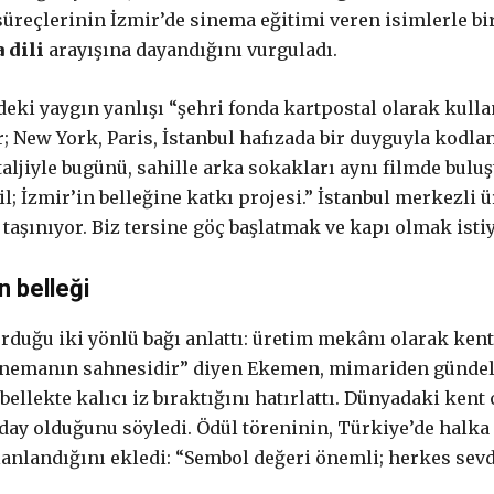
süreçlerinin İzmir’de sinema eğitimi veren isimlerle bi
 dili
arayışına dayandığını vurguladı.
ki yaygın yanlışı “şehri fonda kartpostal olarak kullan
ar; New York, Paris, İstanbul hafızada bir duyguyla kodla
aljiyle bugünü, sahille arka sokakları aynı filmde bulu
l; İzmir’in belleğine katkı projesi.” İstanbul merkezli ür
 taşınıyor. Biz tersine göç başlatmak ve kapı olmak isti
n belleği
ğu iki yönlü bağı anlattı: üretim mekânı olarak kent ve
inemanın sahnesidir” diyen Ekemen, mimariden gündelik
bellekte kalıcı iz bıraktığını hatırlattı. Dünyadaki kent
aday olduğunu söyledi. Ödül töreninin, Türkiye’de halka 
anlandığını ekledi: “Sembol değeri önemli; herkes sevd