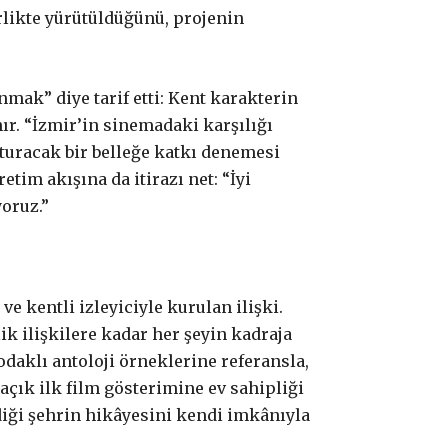
rlikte yürütüldüğünü, projenin
mak” diye tarif etti: Kent karakterin
nır. “İzmir’in sinemadaki karşılığı
şturacak bir belleğe katkı denemesi
etim akışına da itirazı net: “İyi
yoruz.”
 kentli izleyiciyle kurulan ilişki.
 ilişkilere kadar her şeyin kadraja
 odaklı antoloji örneklerine referansla,
açık ilk film gösterimine ev sahipliği
iği şehrin hikâyesini kendi imkânıyla