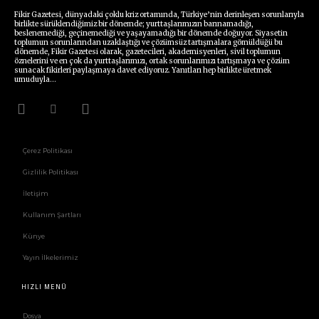
Fikir Gazetesi, dünyadaki çoklu kriz ortamında, Türkiye’nin derinleşen sorunlarıyla
birlikte sürüklendiğimiz bir dönemde; yurttaşlarımızın barınamadığı,
beslenemediği, geçinemediği ve yaşayamadığı bir dönemde doğuyor. Siyasetin
toplumun sorunlarından uzaklaştığı ve çözümsüz tartışmalara gömüldüğü bu
dönemde, Fikir Gazetesi olarak, gazetecileri, akademisyenleri, sivil toplumun
öznelerini ve en çok da yurttaşlarımızı, ortak sorunlarımızı tartışmaya ve çözüm
sunacak fikirleri paylaşmaya davet ediyoruz. Yanıtları hep birlikte üretmek
umuduyla...
Çerez Politikası
Gizlilik Politikası
İletişim
Kullanım Şartları
Künye
Yayın İlkelerimiz
HIZLI MENÜ
Dosya