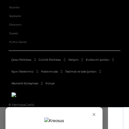
Yazarlar
Söyleşiler
Ekonomi
Siyaset
Kültür-Sanat
Çerez Politikası
Gizlilik Politikası
İletişim
Kullanım Şartları
Yayın İlkelerimiz
Hakkımızda
Teslimat ve İade Şartları
Abonelik Sözleşmesi
Künye
© MerhabaGrafik
×