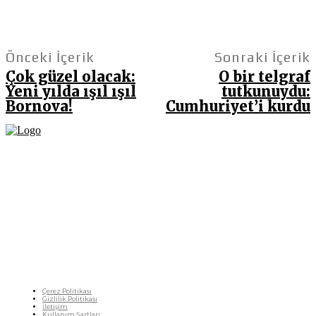
Önceki İçerik
Sonraki İçerik
Çok güzel olacak:
O bir telgraf
Yeni yılda ışıl ışıl
tutkunuydu:
Bornova!
Cumhuriyet’i kurdu
Fikir Gazetesi, dünyadaki çoklu kriz ortamında, Türkiye’nin derinleşen sorunlarıyla
birlikte sürüklendiğimiz bir dönemde; yurttaşlarımızın barınamadığı, beslenemediği,
geçinemediği ve yaşayamadığı bir dönemde doğuyor. Siyasetin toplumun sorunlarından
uzaklaştığı ve çözümsüz tartışmalara gömüldüğü bu dönemde, Fikir Gazetesi olarak,
gazetecileri, akademisyenleri, sivil toplumun öznelerini ve en çok da yurttaşlarımızı,
ortak sorunlarımızı tartışmaya ve çözüm sunacak fikirleri paylaşmaya davet ediyoruz.
Yanıtları hep birlikte üretmek umuduyla...
Çerez Politikası
Gizlilik Politikası
İletişim
Kullanım Şartları