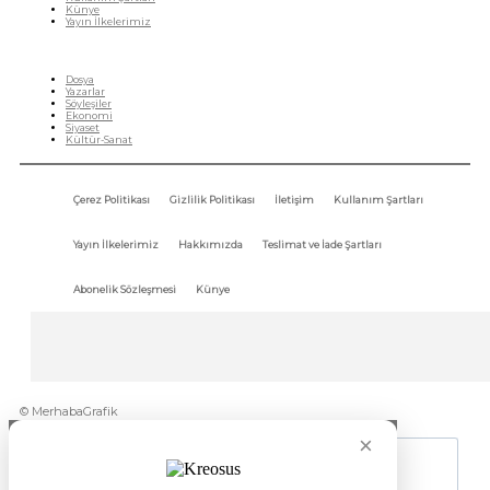
Künye
Yayın İlkelerimiz
HIZLI MENÜ
Dosya
Yazarlar
Söyleşiler
Ekonomi
Siyaset
Kültür-Sanat
Çerez Politikası
Gizlilik Politikası
İletişim
Kullanım Şartları
Yayın İlkelerimiz
Hakkımızda
Teslimat ve İade Şartları
Abonelik Sözleşmesi
Künye
© MerhabaGrafik
×