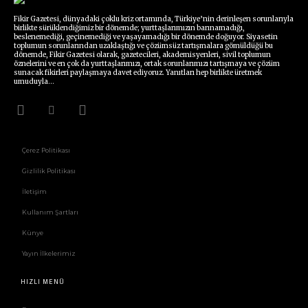
Fikir Gazetesi, dünyadaki çoklu kriz ortamında, Türkiye’nin derinleşen sorunlarıyla
birlikte sürüklendiğimiz bir dönemde; yurttaşlarımızın barınamadığı,
beslenemediği, geçinemediği ve yaşayamadığı bir dönemde doğuyor. Siyasetin
toplumun sorunlarından uzaklaştığı ve çözümsüz tartışmalara gömüldüğü bu
dönemde, Fikir Gazetesi olarak, gazetecileri, akademisyenleri, sivil toplumun
öznelerini ve en çok da yurttaşlarımızı, ortak sorunlarımızı tartışmaya ve çözüm
sunacak fikirleri paylaşmaya davet ediyoruz. Yanıtları hep birlikte üretmek
umuduyla...
Çerez Politikası
Gizlilik Politikası
İletişim
Kullanım Şartları
Künye
Yayın İlkelerimiz
HIZLI MENÜ