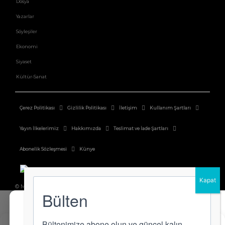
Dosya
Yazarlar
Söyleşiler
Ekonomi
Siyaset
Kültür-Sanat
Çerez Politikası
Gizlilik Politikası
İletişim
Kullanım Şartları
Yayın İlkelerimiz
Hakkımızda
Teslimat ve İade Şartları
Abonelik Sözleşmesi
Künye
© MerhabaGrafik
×