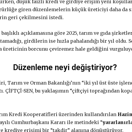
ürken, düşük faizli kredi ve girdiye erişim yeni koşullar
ürürlüğe giren düzenlemelerin küçük üreticiyi daha da s
in geri çekilmesini istedi.
aşlıklı açıklamasına göre 2025, tarım ve gıda şirketl
atamadığı, girdilerin ise hızla pahalandığı bir yıl oldu.
a üreticinin borcunu çeviremez hale geldiğini vurguluy
Düzenleme neyi değiştiriyor?
biri, Tarım ve Orman Bakanlığı’nın “iki yıl üst üste işl
ı. ÇİFTÇİ-SEN, bu yaklaşımın “çiftçiyi toprağından kop
Tarım Kredi Kooperatifleri üzerinden kullandırılan
Hazin
 sayılı Cumhurbaşkanı Kararı ile metindeki “
yararlanırl
e krediye erişimi bir “takdir” alanına dönüştürüyor.