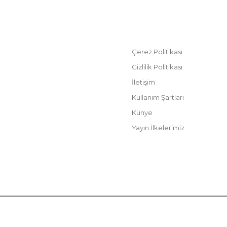
Çerez Politikası
inleşen
Gizlilik Politikası
ızın
İletişim
ir dönemde
ümsüz
Kullanım Şartları
ecileri,
Künye
arımızı, ortak
 davet ediyoruz.
Yayın İlkelerimiz