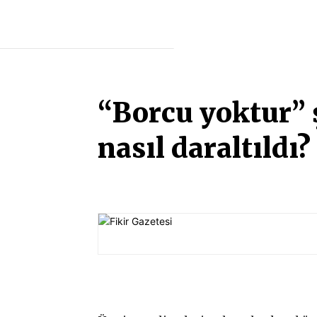
“Borcu yoktur” ş
nasıl daraltıldı?
Paylaş