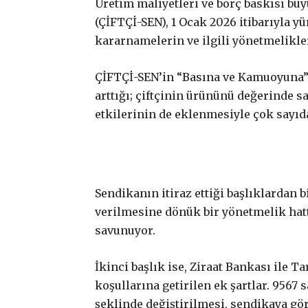
Üretim maliyetleri ve borç baskısı büy
(ÇİFTÇİ-SEN), 1 Ocak 2026 itibarıyla y
kararnamelerin ve ilgili yönetmelikler
ÇİFTÇİ-SEN’in “Basına ve Kamuoyuna” b
arttığı; çiftçinin ürününü değerinde s
etkilerinin de eklenmesiyle çok sayıd
Sendikanın itiraz ettiği başlıklardan 
verilmesine dönük bir yönetmelik hatt
savunuyor.
İkinci başlık ise, Ziraat Bankası ile 
koşullarına getirilen ek şartlar. 9567
şeklinde değiştirilmesi, sendikaya gör