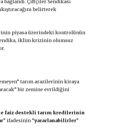
a bağlandı. Çiftçiler Sendikası
ıkıştıracağını belirterek
erinin piyasa üzerindeki kontrolünün
 Sendika, iklim krizinin olumsuz
or.
enemeyen” tarım arazilerinin kiraya
aracak” bir zemine evrildiğini
e faiz destekli tarım kredilerinin
ar
” ifadesinin “
yararlanabilirler
”