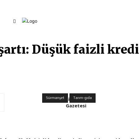
ANASAYFA
YAZARLARIMIZ
F
artı: Düşük faizli kredi
Sürmanşet
Fikir
Tarım-gıda
Gazetesi