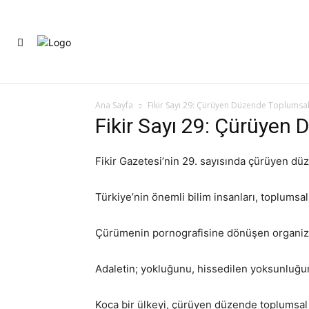
ANASAYFA
YAZARLARIMIZ
FİK
Ana Sayfa
Fikir Sayı 29: Çürüyen Düzende Toplumsal
Fikir Sayı 29: Çürüyen
Fikir Gazetesi’nin 29. sayısında çürüyen düze
Türkiye’nin önemli bilim insanları, toplumsal a
Çürümenin pornografisine dönüşen organize iğ
Adaletin; yokluğunu, hissedilen yoksunluğunu
Koca bir ülkeyi, çürüyen düzende toplumsal