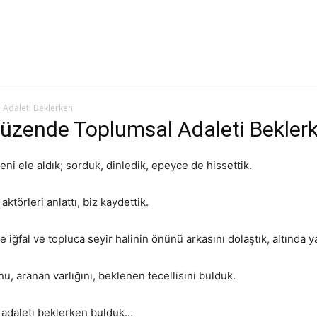
İR MANIFESTOSU
DOSYA
BELLEK İZMIR
FİKİR E-DERGI
FİKİR DE
 Adaleti Beklerken
 Düzende Toplumsal Adaleti Bekler
ni ele aldık; sorduk, dinledik, epeyce de hissettik.
ktörleri anlattı, biz kaydettik.
fal ve topluca seyir halinin önünü arkasını dolaştık, altında yat
, aranan varlığını, beklenen tecellisini bulduk.
 adaleti beklerken bulduk…