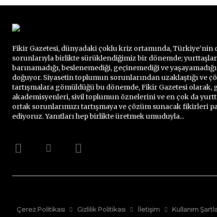
Fikir Gazetesi, dünyadaki çoklu kriz ortamında, Türkiye’nin 
sorunlarıyla birlikte sürüklendiğimiz bir dönemde; yurttaşla
barınamadığı, beslenemediği, geçinemediği ve yaşayamadığ
doğuyor. Siyasetin toplumun sorunlarından uzaklaştığı ve 
tartışmalara gömüldüğü bu dönemde, Fikir Gazetesi olarak, g
akademisyenleri, sivil toplumun öznelerini ve en çok da yurtt
ortak sorunlarımızı tartışmaya ve çözüm sunacak fikirleri 
ediyoruz. Yanıtları hep birlikte üretmek umuduyla...
Çerez Politikası
Gizlilik Politikası
İletişim
Kullanım Şartla