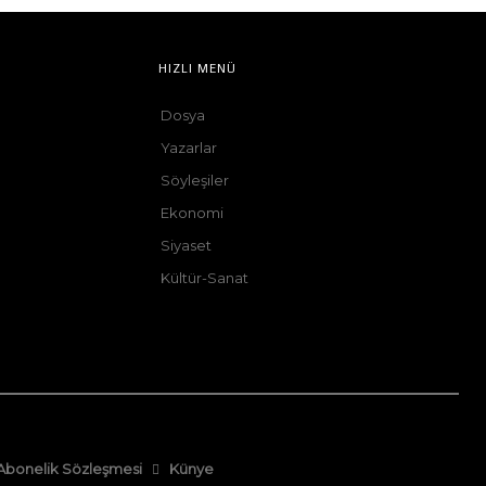
HIZLI MENÜ
Dosya
Yazarlar
Söyleşiler
Ekonomi
Siyaset
Kültür-Sanat
Abonelik Sözleşmesi
Künye