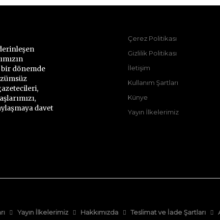
Çerez Politikası
derinleşen
Gizlilik Politikası
rımızın
İletişim
ı bir dönemde
çözümsüz
Kullanım Şartları
azetecileri,
Künye
aşlarımızı,
paylaşmaya davet
Yayın İlkelerimiz
rı
Yayın İlkelerimiz
Hakkımızda
Teslimat ve İade Şartları