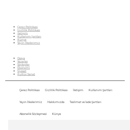
Çerez Politikası
Gizlilik Politikası
İletişim
Kullanım Şartları
Künye
Yayın İlkelerimiz
HIZLI MENÜ
Dosya
Yazarlar
Söyleşiler
Ekonomi
Siyaset
Kültür-Sanat
Çerez Politikası
Gizlilik Politikası
İletişim
Kullanım Şartları
Yayın İlkelerimiz
Hakkımızda
Teslimat ve İade Şartları
Abonelik Sözleşmesi
Künye