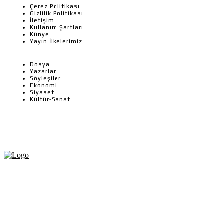
Çerez Politikası
Gizlilik Politikası
İletişim
Kullanım Şartları
Künye
Yayın İlkelerimiz
Dosya
Yazarlar
Söyleşiler
Ekonomi
Siyaset
Kültür-Sanat
Fikir Gazetesi, dünyadaki çoklu kriz ortamında, Türkiye’nin derinleşen sorunlarıyla
birlikte sürüklendiğimiz bir dönemde; yurttaşlarımızın barınamadığı, beslenemediği,
geçinemediği ve yaşayamadığı bir dönemde doğuyor. Siyasetin toplumun sorunlarından
uzaklaştığı ve çözümsüz tartışmalara gömüldüğü bu dönemde, Fikir Gazetesi olarak,
gazetecileri, akademisyenleri, sivil toplumun öznelerini ve en çok da yurttaşlarımızı,
ortak sorunlarımızı tartışmaya ve çözüm sunacak fikirleri paylaşmaya davet ediyoruz.
Yanıtları hep birlikte üretmek umuduyla...