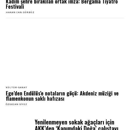
Kadim şehre bırakılan ortak imza: Bergama Tiyatro
Festivali
HAKAN CAN GÜRBÜZ
KÜLTÜR-SANAT
Ege’den Endülüs’e notaların göçü: Akdeniz müziği ve
flamenkonun saklı hafızası
ÖZGECAN SIYEZ
Yenilenmeyen sokak ağaçları için
AKK’den ‘Kapımdaki Doğa’ çalıştayı