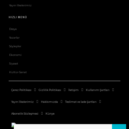
Yayın İlkelerimiz
HIZLI MENÜ
Dosya
Yazarlar
Söyleşiler
Ekonomi
Siyaset
Kültür-Sanat
Çerez Politikası
Gizlilik Politikası
İletişim
Kullanım Şartları
Yayın İlkelerimiz
Hakkımızda
Teslimat ve İade Şartları
Abonelik Sözleşmesi
Künye