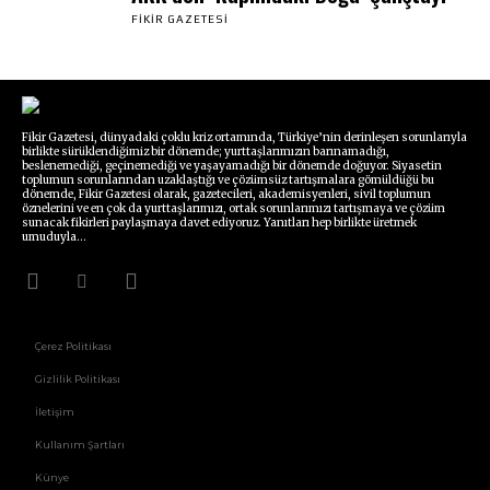
FIKIR GAZETESI
Fikir Gazetesi, dünyadaki çoklu kriz ortamında, Türkiye’nin derinleşen sorunlarıyla
birlikte sürüklendiğimiz bir dönemde; yurttaşlarımızın barınamadığı,
beslenemediği, geçinemediği ve yaşayamadığı bir dönemde doğuyor. Siyasetin
toplumun sorunlarından uzaklaştığı ve çözümsüz tartışmalara gömüldüğü bu
dönemde, Fikir Gazetesi olarak, gazetecileri, akademisyenleri, sivil toplumun
öznelerini ve en çok da yurttaşlarımızı, ortak sorunlarımızı tartışmaya ve çözüm
sunacak fikirleri paylaşmaya davet ediyoruz. Yanıtları hep birlikte üretmek
umuduyla...
Çerez Politikası
Gizlilik Politikası
İletişim
Kullanım Şartları
Künye