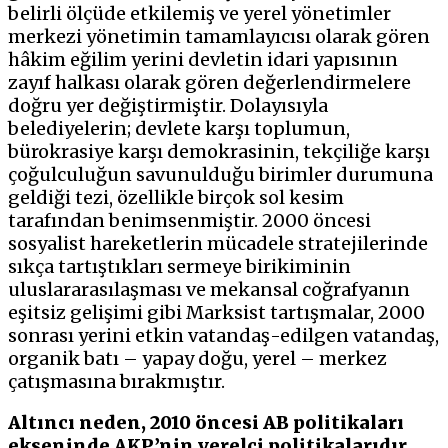
belirli ölçüde etkilemiş ve yerel yönetimler
merkezi yönetimin tamamlayıcısı olarak gören
hâkim eğilim yerini devletin idari yapısının
zayıf halkası olarak gören değerlendirmelere
doğru yer değiştirmiştir. Dolayısıyla
belediyelerin; devlete karşı toplumun,
bürokrasiye karşı demokrasinin, tekçiliğe karşı
çoğulculuğun savunulduğu birimler durumuna
geldiği tezi, özellikle birçok sol kesim
tarafından benimsenmiştir. 2000 öncesi
sosyalist hareketlerin mücadele stratejilerinde
sıkça tartıştıkları sermeye birikiminin
uluslararasılaşması ve mekansal coğrafyanın
eşitsiz gelişimi gibi Marksist tartışmalar, 2000
sonrası yerini
etkin vatandaş-edilgen vatandaş,
organik batı – yapay doğu, yerel – merkez
çatışmasına
bırakmıştır.
Altıncı neden, 2010 öncesi AB politikaları
ekseninde AKP’nin yerelci politikalarıdır
.