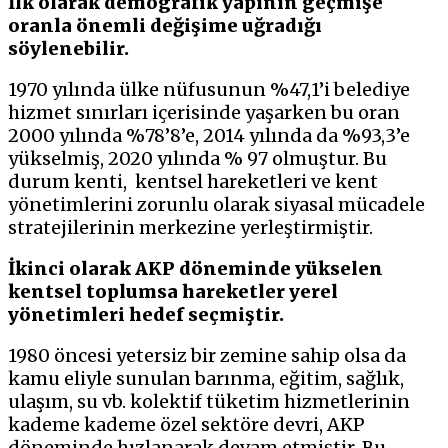
İlk olarak demografik yapının geçmişe
oranla önemli değişime uğradığı
söylenebilir.
1970 yılında ülke nüfusunun %47,1’i belediye
hizmet sınırları içerisinde yaşarken bu oran
2000 yılında %78’8’e, 2014 yılında da %93,3’e
yükselmiş, 2020 yılında % 97 olmuştur. Bu
durum kenti, kentsel hareketleri ve kent
yönetimlerini zorunlu olarak siyasal mücadele
stratejilerinin merkezine yerleştirmiştir.
İkinci olarak AKP döneminde yükselen
kentsel toplumsa hareketler yerel
yönetimleri hedef seçmiştir.
1980 öncesi yetersiz bir zemine sahip olsa da
kamu eliyle sunulan barınma, eğitim, sağlık,
ulaşım, su vb. kolektif tüketim hizmetlerinin
kademe kademe özel sektöre devri, AKP
döneminde hızlanarak devam etmiştir. Bu