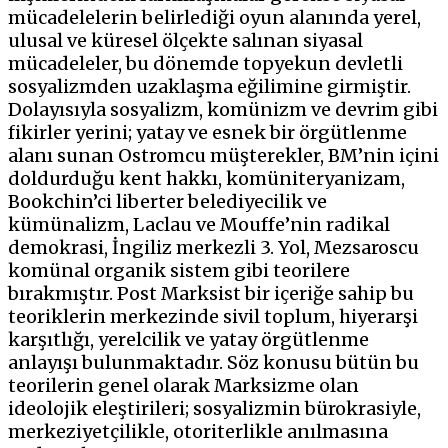
mücadelelerin belirlediği oyun alanında yerel,
ulusal ve küresel ölçekte salınan siyasal
mücadeleler, bu dönemde topyekun devletli
sosyalizmden uzaklaşma eğilimine girmiştir.
Dolayısıyla sosyalizm, komünizm ve devrim gibi
fikirler yerini; yatay ve esnek bir örgütlenme
alanı sunan Ostromcu müşterekler, BM’nin içini
doldurduğu kent hakkı, komüniteryanizam,
Bookchin’ci liberter belediyecilik ve
kümünalizm, Laclau ve Mouffe’nin radikal
demokrasi, İngiliz merkezli 3. Yol, Mezsaroscu
komünal organik sistem gibi teorilere
bırakmıştır. Post Marksist bir içeriğe sahip bu
teoriklerin merkezinde sivil toplum, hiyerarşi
karşıtlığı, yerelcilik ve yatay örgütlenme
anlayışı bulunmaktadır. Söz konusu bütün bu
teorilerin genel olarak Marksizme olan
ideolojik eleştirileri; sosyalizmin bürokrasiyle,
merkeziyetçilikle, otoriterlikle anılmasına