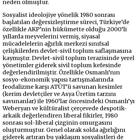
neden olmuştur.
Sosyalist ideolojiye yönelik 1980 sonrası
başlatılan değersizleştirme süreci, Türkiye’de
özellikle AKP’nin hükümette olduğu 2000’li
yıllarda meyvelerini vermiş, siyasal
mücadelelerin ağırlık merkezi sınıfsal
çelişkilerden devlet-sivil toplum saflaşmasına
kaymıştır. Devlet-sivil toplum terazisinde yerel
yönetimler giderek sivil toplum kefesinde
değerlendirilmiştir. Özellikle Osmanlı’nın
sosyo-ekonomik yapısı tartışmalarında
feodalizme karşı ATÜT’ü savunan kesimler
(kerim devletçiler ve Asya Üretim tarzını
savunanlar) ile 1960’lar öncesindeki Osmanlı’yı
Weberyan ve kültüralist çerçevede despotik-
arkaik değerlendiren liberal fikirler, 1980
sonrası sol-liberal çizginin omurgasını
oluşturmuştur. Genel olarak solda ağırlığını
giderek artıran bu yaklaşım sosyalistleri de