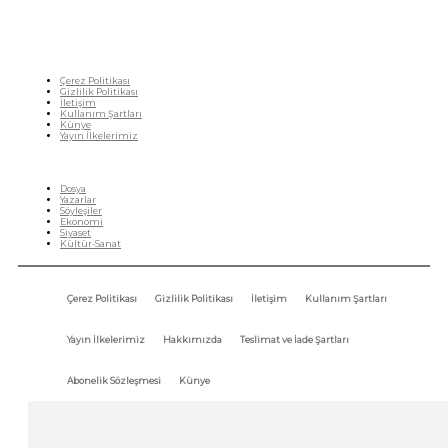
Çerez Politikası
Gizlilik Politikası
İletişim
Kullanım Şartları
Künye
Yayın İlkelerimiz
HIZLI MENÜ
Dosya
Yazarlar
Söyleşiler
Ekonomi
Siyaset
Kültür-Sanat
Çerez Politikası
Gizlilik Politikası
İletişim
Kullanım Şartları
Yayın İlkelerimiz
Hakkımızda
Teslimat ve İade Şartları
Abonelik Sözleşmesi
Künye