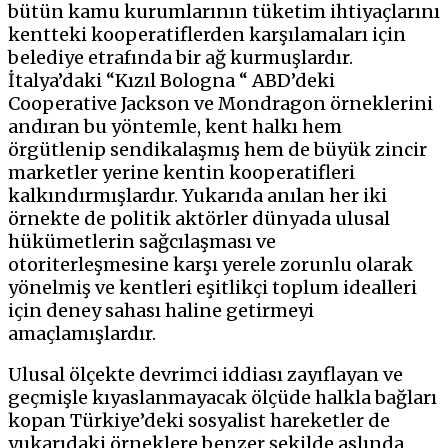
bütün kamu kurumlarının tüketim ihtiyaçlarını
kentteki kooperatiflerden karşılamaları için
belediye etrafında bir ağ kurmuşlardır.
İtalya’daki “Kızıl Bologna “ ABD’deki
Cooperative Jackson ve Mondragon örneklerini
andıran bu yöntemle, kent halkı hem
örgütlenip sendikalaşmış hem de büyük zincir
marketler yerine kentin kooperatifleri
kalkındırmışlardır. Yukarıda anılan her iki
örnekte de politik aktörler dünyada ulusal
hükümetlerin sağcılaşması ve
otoriterleşmesine karşı yerele zorunlu olarak
yönelmiş ve kentleri eşitlikçi toplum idealleri
için deney sahası haline getirmeyi
amaçlamışlardır.
Ulusal ölçekte devrimci iddiası zayıflayan ve
geçmişle kıyaslanmayacak ölçüde halkla bağları
kopan Türkiye’deki sosyalist hareketler de
yukarıdaki örneklere benzer şekilde aslında