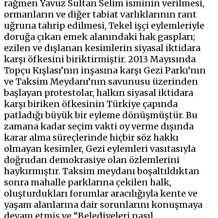
rağmen Yavuz Sultan Selim isminin verilmesi,
ormanların ve diğer tabiat varlıklarının rant
uğruna tahrip edilmesi, Tekel işçi eylemleriyle
doruğa çıkan emek alanındaki hak gaspları;
ezilen ve dışlanan kesimlerin siyasal iktidara
karşı öfkesini biriktirmiştir. 2013 Mayısında
Topçu Kışlası’nın inşasına karşı Gezi Parkı’nın
ve Taksim Meydanı’nın savunusu üzerinden
başlayan protestolar, halkın siyasal iktidara
karşı biriken öfkesinin Türkiye çapında
patladığı büyük bir eyleme dönüşmüştür. Bu
zamana kadar seçim vakti oy verme dışında
karar alma süreçlerinde hiçbir söz hakkı
olmayan kesimler, Gezi eylemleri vasıtasıyla
doğrudan demokrasiye olan özlemlerini
haykırmıştır. Taksim meydanı boşaltıldıktan
sonra mahalle parklarına çekilen halk,
oluşturdukları forumlar aracılığıyla kente ve
yaşam alanlarına dair sorunlarını konuşmaya
devam etmiş ve “Belediyeleri nasıl