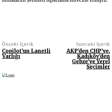
iddialarını yeniden ispatlama sürecine itmiştir.
Önceki İçerik
Sonraki İçerik
Copilot’un Lanetli
AKP’den CHP’ye,
Varlığı
Kadıköy’den
Gebze’ye Yerel
Seçimler
Fikir Gazetesi, dünyadaki çoklu kriz ortamında, Türkiye’nin derinleşen sorunlarıyla
birlikte sürüklendiğimiz bir dönemde; yurttaşlarımızın barınamadığı, beslenemediği,
geçinemediği ve yaşayamadığı bir dönemde doğuyor. Siyasetin toplumun sorunlarından
uzaklaştığı ve çözümsüz tartışmalara gömüldüğü bu dönemde, Fikir Gazetesi olarak,
gazetecileri, akademisyenleri, sivil toplumun öznelerini ve en çok da yurttaşlarımızı,
ortak sorunlarımızı tartışmaya ve çözüm sunacak fikirleri paylaşmaya davet ediyoruz.
Yanıtları hep birlikte üretmek umuduyla...