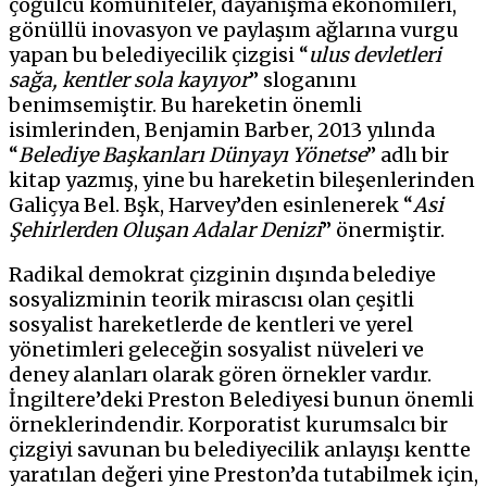
çoğulcu komüniteler, dayanışma ekonomileri,
gönüllü inovasyon ve paylaşım ağlarına vurgu
yapan bu belediyecilik çizgisi “
ulus devletleri
sağa, kentler sola kayıyor
” sloganını
benimsemiştir. Bu hareketin önemli
isimlerinden, Benjamin Barber, 2013 yılında
“
Belediye Başkanları Dünyayı Yönetse
” adlı bir
kitap yazmış, yine bu hareketin bileşenlerinden
Galiçya Bel. Bşk, Harvey’den esinlenerek “
Asi
Şehirlerden Oluşan Adalar Denizi
” önermiştir.
Radikal demokrat çizginin dışında belediye
sosyalizminin teorik mirascısı olan çeşitli
sosyalist hareketlerde de kentleri ve yerel
yönetimleri geleceğin sosyalist nüveleri ve
deney alanları olarak gören örnekler vardır.
İngiltere’deki Preston Belediyesi bunun önemli
örneklerindendir. Korporatist kurumsalcı bir
çizgiyi savunan bu belediyecilik anlayışı kentte
yaratılan değeri yine Preston’da tutabilmek için,