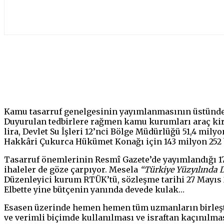
Paylaş
Kamu tasarruf genelgesinin yayımlanmasının üstünden
Duyurulan tedbirlere rağmen kamu kurumları araç kir
lira, Devlet Su İşleri 12’nci Bölge Müdürlüğü 51,4 mil
Hakkâri Çukurca Hükümet Konağı için 143 milyon 252 bi
Tasarruf önemlerinin Resmî Gazete’de yayımlandığı 17
ihaleler de göze çarpıyor. Mesela
“Türkiye Yüzyılında D
Düzenleyici kurum RTÜK’tü, sözleşme tarihi 27 Mayıs 2
Elbette yine bütçenin yanında devede kulak…
Esasen üzerinde hemen hemen tüm uzmanların birleşti
ve verimli biçimde kullanılması ve israftan kaçınılma