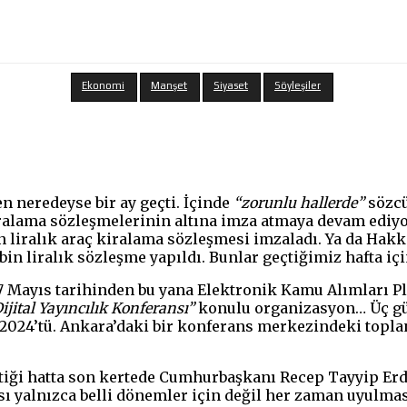
Ekonomi
Manşet
Siyaset
Söyleşiler
 neredeyse bir ay geçti. İçinde
“zorunlu hallerde”
sözcü
alama sözleşmelerinin altına imza atmaya devam ediyor
yon liralık araç kiralama sözleşmesi imzaladı. Ya da Hak
n liralık sözleşme yapıldı. Bunlar geçtiğimiz hafta iç
 Mayıs tarihinden bu yana Elektronik Kamu Alımları Pl
ijital Yayıncılık Konferansı”
konulu organizasyon… Üç gün 
024’tü. Ankara’daki bir konferans merkezindeki toplantı
ği hatta son kertede Cumhurbaşkanı Recep Tayyip Erdo
sı yalnızca belli dönemler için değil her zaman uyulmas