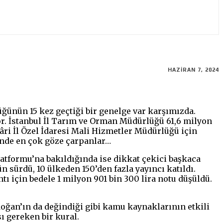
HAZIRAN 7, 2024
ğünün 15 kez geçtiği bir genelge var karşımızda.
. İstanbul İl Tarım ve Orman Müdürlüğü 61,6 milyon
kâri İl Özel İdaresi Mali Hizmetler Müdürlüğü için
inde en çok göze çarpanlar…
atformu’na bakıldığında ise dikkat çekici başkaca
sürdü, 10 ülkeden 150’den fazla yayıncı katıldı.
 için bedele 1 milyon 901 bin 300 lira notu düşüldü.
ğan’ın da değindiği gibi kamu kaynaklarının etkili
ı gereken bir kural.