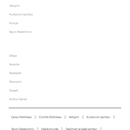
İletişim
Kullanım Şartları
Künye
Yayın İlkelerimiz
HIZLI MENÜ
Dosya
Yazarlar
Söyleşiler
Ekonomi
Siyaset
Kültür-Sanat
Çerez Politikası
Gizlilik Politikası
İletişim
Kullanım Şartları
Yayın İlkelerimiz
Hakkımızda
Teslimat ve İade Şartları