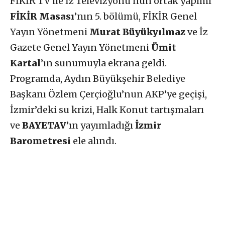
FİKİR TV ile İz Televizyonu’nun ortak yapımı
FİKİR Masası
’nın 5. bölümü, FİKİR Genel
Yayın Yönetmeni
Murat Büyükyılmaz
ve İz
Gazete Genel Yayın Yönetmeni
Ümit
Kartal
’ın sunumuyla ekrana geldi.
Programda, Aydın Büyükşehir Belediye
Başkanı Özlem Çerçioğlu’nun AKP’ye geçişi,
İzmir’deki su krizi, Halk Konut tartışmaları
ve
BAYETAV
’ın yayımladığı
İzmir
Barometresi
ele alındı.