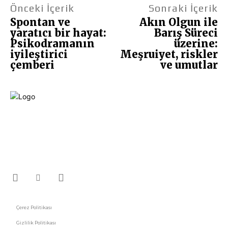
Önceki İçerik
Sonraki İçerik
Spontan ve
Akın Olgun ile
yaratıcı bir hayat:
Barış Süreci
Psikodramanın
üzerine:
iyileştirici
Meşruiyet, riskler
çemberi
ve umutlar
Fikir Gazetesi, dünyadaki çoklu kriz ortamında, Türkiye’nin derinleşen sorunlarıyla
birlikte sürüklendiğimiz bir dönemde; yurttaşlarımızın barınamadığı,
beslenemediği, geçinemediği ve yaşayamadığı bir dönemde doğuyor. Siyasetin
toplumun sorunlarından uzaklaştığı ve çözümsüz tartışmalara gömüldüğü bu
dönemde, Fikir Gazetesi olarak, gazetecileri, akademisyenleri, sivil toplumun
öznelerini ve en çok da yurttaşlarımızı, ortak sorunlarımızı tartışmaya ve çözüm
sunacak fikirleri paylaşmaya davet ediyoruz. Yanıtları hep birlikte üretmek
umuduyla...
Çerez Politikası
Gizlilik Politikası