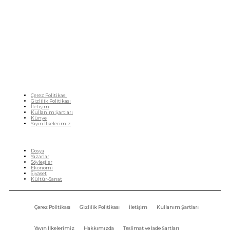
Fikir Gazetesi, dünyadaki çoklu kriz ortamında, Türkiye’nin derinleşen sorunlarıyla
birlikte sürüklendiğimiz bir dönemde; yurttaşlarımızın barınamadığı, beslenemediği,
geçinemediği ve yaşayamadığı bir dönemde doğuyor. Siyasetin toplumun sorunlarından
uzaklaştığı ve çözümsüz tartışmalara gömüldüğü bu dönemde, Fikir Gazetesi olarak,
gazetecileri, akademisyenleri, sivil toplumun öznelerini ve en çok da yurttaşlarımızı,
ortak sorunlarımızı tartışmaya ve çözüm sunacak fikirleri paylaşmaya davet ediyoruz.
Yanıtları hep birlikte üretmek umuduyla...
Çerez Politikası
Gizlilik Politikası
İletişim
Kullanım Şartları
Künye
Yayın İlkelerimiz
HIZLI MENÜ
Dosya
Yazarlar
Söyleşiler
Ekonomi
Siyaset
Kültür-Sanat
Çerez Politikası
Gizlilik Politikası
İletişim
Kullanım Şartları
Yayın İlkelerimiz
Hakkımızda
Teslimat ve İade Şartları