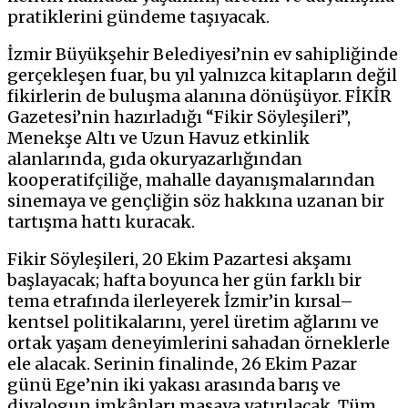
pratiklerini gündeme taşıyacak.
İzmir Büyükşehir Belediyesi’nin ev sahipliğinde
gerçekleşen fuar, bu yıl yalnızca kitapların değil
fikirlerin de buluşma alanına dönüşüyor. FİKİR
Gazetesi’nin hazırladığı “Fikir Söyleşileri”,
Menekşe Altı ve Uzun Havuz etkinlik
alanlarında, gıda okuryazarlığından
kooperatifçiliğe, mahalle dayanışmalarından
sinemaya ve gençliğin söz hakkına uzanan bir
tartışma hattı kuracak.
Fikir Söyleşileri, 20 Ekim Pazartesi akşamı
başlayacak; hafta boyunca her gün farklı bir
tema etrafında ilerleyerek İzmir’in kırsal–
kentsel politikalarını, yerel üretim ağlarını ve
ortak yaşam deneyimlerini sahadan örneklerle
ele alacak. Serinin finalinde, 26 Ekim Pazar
günü Ege’nin iki yakası arasında barış ve
diyalogun imkânları masaya yatırılacak. Tüm