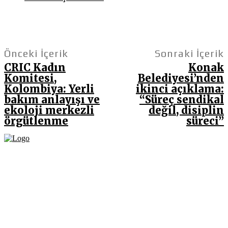
Önceki İçerik
Sonraki İçerik
CRIC Kadın
Konak
Komitesi,
Belediyesi’nden
Kolombiya: Yerli
ikinci açıklama:
bakım anlayışı ve
“Süreç sendikal
ekoloji merkezli
değil, disiplin
örgütlenme
süreci”
Fikir Gazetesi, dünyadaki çoklu kriz ortamında, Türkiye’nin derinleşen sorunlarıyla
birlikte sürüklendiğimiz bir dönemde; yurttaşlarımızın barınamadığı, beslenemediği,
geçinemediği ve yaşayamadığı bir dönemde doğuyor. Siyasetin toplumun sorunlarından
uzaklaştığı ve çözümsüz tartışmalara gömüldüğü bu dönemde, Fikir Gazetesi olarak,
gazetecileri, akademisyenleri, sivil toplumun öznelerini ve en çok da yurttaşlarımızı,
ortak sorunlarımızı tartışmaya ve çözüm sunacak fikirleri paylaşmaya davet ediyoruz.
Yanıtları hep birlikte üretmek umuduyla...