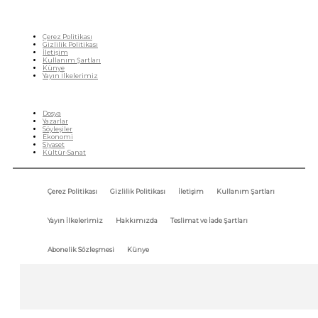
Çerez Politikası
Gizlilik Politikası
İletişim
Kullanım Şartları
Künye
Yayın İlkelerimiz
HIZLI MENÜ
Dosya
Yazarlar
Söyleşiler
Ekonomi
Siyaset
Kültür-Sanat
Çerez Politikası
Gizlilik Politikası
İletişim
Kullanım Şartları
Yayın İlkelerimiz
Hakkımızda
Teslimat ve İade Şartları
Abonelik Sözleşmesi
Künye