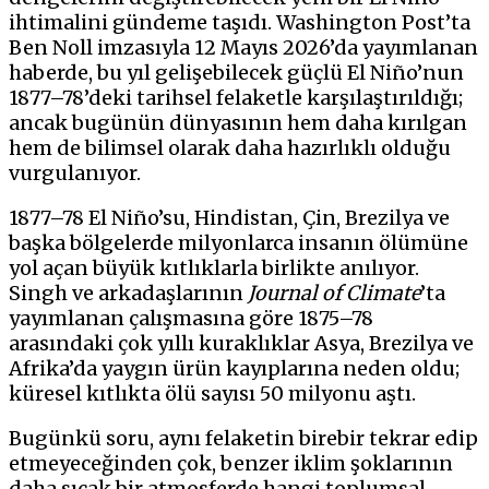
ihtimalini gündeme taşıdı. Washington Post’ta
Ben Noll imzasıyla 12 Mayıs 2026’da yayımlanan
haberde, bu yıl gelişebilecek güçlü El Niño’nun
1877–78’deki tarihsel felaketle karşılaştırıldığı;
ancak bugünün dünyasının hem daha kırılgan
hem de bilimsel olarak daha hazırlıklı olduğu
vurgulanıyor.
1877–78 El Niño’su, Hindistan, Çin, Brezilya ve
başka bölgelerde milyonlarca insanın ölümüne
yol açan büyük kıtlıklarla birlikte anılıyor.
Singh ve arkadaşlarının
Journal of Climate
’ta
yayımlanan çalışmasına göre 1875–78
arasındaki çok yıllı kuraklıklar Asya, Brezilya ve
Afrika’da yaygın ürün kayıplarına neden oldu;
küresel kıtlıkta ölü sayısı 50 milyonu aştı.
Bugünkü soru, aynı felaketin birebir tekrar edip
etmeyeceğinden çok, benzer iklim şoklarının
daha sıcak bir atmosferde hangi toplumsal