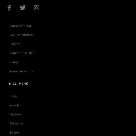
Çerez Politikası
Gizlilik Politikası
İletişim
Kullanım Şartları
Künye
Yayın İlkelerimiz
HIZLI MENÜ
Dosya
Yazarlar
Söyleşiler
Ekonomi
Siyaset