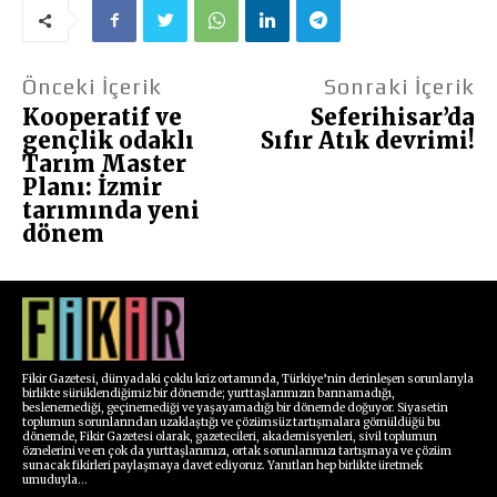
Önceki İçerik
Sonraki İçerik
Kooperatif ve
Seferihisar’da
gençlik odaklı
Sıfır Atık devrimi!
Tarım Master
Planı: İzmir
tarımında yeni
dönem
Fikir Gazetesi, dünyadaki çoklu kriz ortamında, Türkiye’nin derinleşen sorunlarıyla
birlikte sürüklendiğimiz bir dönemde; yurttaşlarımızın barınamadığı,
beslenemediği, geçinemediği ve yaşayamadığı bir dönemde doğuyor. Siyasetin
toplumun sorunlarından uzaklaştığı ve çözümsüz tartışmalara gömüldüğü bu
dönemde, Fikir Gazetesi olarak, gazetecileri, akademisyenleri, sivil toplumun
öznelerini ve en çok da yurttaşlarımızı, ortak sorunlarımızı tartışmaya ve çözüm
sunacak fikirleri paylaşmaya davet ediyoruz. Yanıtları hep birlikte üretmek
umuduyla...