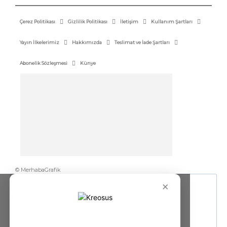
Çerez Politikası
Gizlilik Politikası
İletişim
Kullanım Şartları
Yayın İlkelerimiz
Hakkımızda
Teslimat ve İade Şartları
Abonelik Sözleşmesi
Künye
© MerhabaGrafik
×