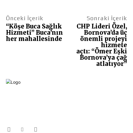
Önceki İçerik
Sonraki İçerik
“Köşe Buca Sağlık
CHP Lideri Özel,
Hizmeti” Buca’nın
Bornova’da üç
her mahallesinde
önemli projeyi
hizmete
açtı: “Ömer Eşki
Bornova’ya çağ
atlatıyor”
Fikir Gazetesi, dünyadaki çoklu kriz ortamında, Türkiye’nin derinleşen sorunlarıyla
birlikte sürüklendiğimiz bir dönemde; yurttaşlarımızın barınamadığı,
beslenemediği, geçinemediği ve yaşayamadığı bir dönemde doğuyor. Siyasetin
toplumun sorunlarından uzaklaştığı ve çözümsüz tartışmalara gömüldüğü bu
dönemde, Fikir Gazetesi olarak, gazetecileri, akademisyenleri, sivil toplumun
öznelerini ve en çok da yurttaşlarımızı, ortak sorunlarımızı tartışmaya ve çözüm
sunacak fikirleri paylaşmaya davet ediyoruz. Yanıtları hep birlikte üretmek
umuduyla...