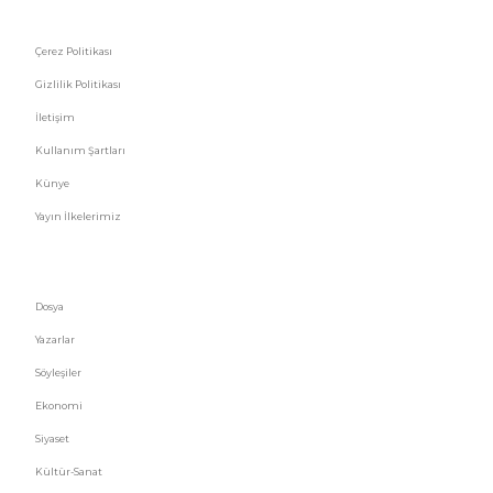
Çerez Politikası
Gizlilik Politikası
İletişim
Kullanım Şartları
Künye
Yayın İlkelerimiz
HIZLI MENÜ
Dosya
Yazarlar
Söyleşiler
Ekonomi
Siyaset
Kültür-Sanat