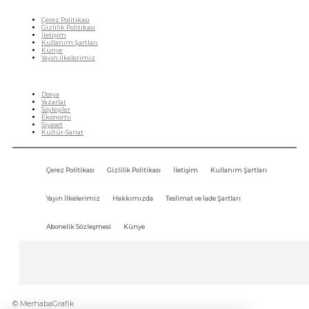
Çerez Politikası
Gizlilik Politikası
İletişim
Kullanım Şartları
Künye
Yayın İlkelerimiz
HIZLI MENÜ
Dosya
Yazarlar
Söyleşiler
Ekonomi
Siyaset
Kültür-Sanat
Çerez Politikası
Gizlilik Politikası
İletişim
Kullanım Şartları
Yayın İlkelerimiz
Hakkımızda
Teslimat ve İade Şartları
Abonelik Sözleşmesi
Künye
© MerhabaGrafik