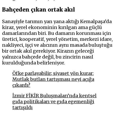
Bahçeden çıkan ortak akıl
Sanayiyle tarımın yan yana aktığı Kemalpaşa’da
kiraz, yerel ekonominin kırılgan ama güçlü
damarlarından biri. Bu damarın korunması için
üretici, kooperatif, yerel yönetim, merkezi idare,
nakliyeci, işçi ve alıcının aynı masada buluştuğu
bir ortak akıl gerekiyor. Kirazın geleceği
yalnızca bahçede değil, bu zincirin nasıl
kurulduğunda belirleniyor.
Öfke parlayabilir; siyaset yön kurar:
Mutlak butlan tartışması neyi açığa
çıkardı?
İzmir FİKİR Buluşmaları’nda kentsel
gıda politikaları ve gıda egemenliği
tartışıldı