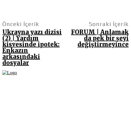
Önceki İçerik
Sonraki İçerik
Ukrayna yazı dizisi
FORUM | Anlamak
(2) | Yardım
da pek bir şeyi
kisvesinde ipotek:
değiştirmeyince
Enkazın
arkasındaki
dosyalar
Fikir Gazetesi, dünyadaki çoklu kriz ortamında, Türkiye’nin derinleşen sorunlarıyla
birlikte sürüklendiğimiz bir dönemde; yurttaşlarımızın barınamadığı, beslenemediği,
geçinemediği ve yaşayamadığı bir dönemde doğuyor. Siyasetin toplumun sorunlarından
uzaklaştığı ve çözümsüz tartışmalara gömüldüğü bu dönemde, Fikir Gazetesi olarak,
gazetecileri, akademisyenleri, sivil toplumun öznelerini ve en çok da yurttaşlarımızı,
ortak sorunlarımızı tartışmaya ve çözüm sunacak fikirleri paylaşmaya davet ediyoruz.
Yanıtları hep birlikte üretmek umuduyla...