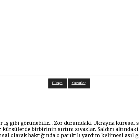
Dünya
Yazarlar
r iş gibi görünebilir… Zor durumdaki Ukrayna küresel sah
r kürsülerde birbirinin sırtını sıvazlar. Saldırı altında
sal olarak baktığında o parıltılı yardım kelimesi asıl g