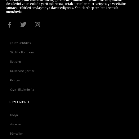
öznelerini ve en çok da yurttaşlarımızı, ortak sorunlarımızı tartışmaya ve çözüm
sunacak fikirleri paylaşmaya davet ediyoruz. Yanıtları hep birlikte üretmek
umuduyla...
Çerez Politikası
Gizlilik Politikası
İletişim
Kullanım Şartları
Künye
Yayın İlkelerimiz
HIZLI MENÜ
Dosya
Yazarlar
Söyleşiler