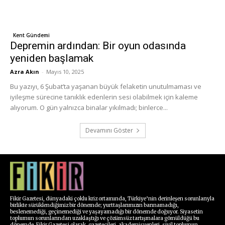
Kent Gündemi
Depremin ardından: Bir oyun odasında
yeniden başlamak
Azra Akın
-
Mayıs 10, 2025
Bu yazıyı, 6 Şubat’ta yaşanan büyük felaketin unutulmaması ve
iyileşme sürecine tanıklık edenlerin sesi olabilmek için kaleme
alıyorum. O gün yalnızca binalar yıkılmadı; binlerce...
Devamını Göster
Fikir Gazetesi, dünyadaki çoklu kriz ortamında, Türkiye’nin derinleşen sorunlarıyla
birlikte sürüklendiğimiz bir dönemde; yurttaşlarımızın barınamadığı,
beslenemediği, geçinemediği ve yaşayamadığı bir dönemde doğuyor. Siyasetin
toplumun sorunlarından uzaklaştığı ve çözümsüz tartışmalara gömüldüğü bu
dönemde, Fikir Gazetesi olarak, gazetecileri, akademisyenleri, sivil toplumun