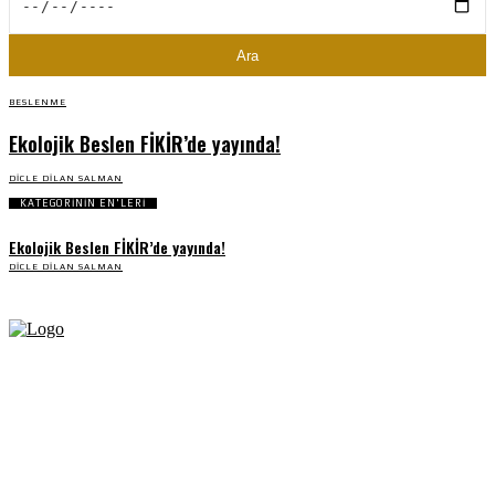
Ara
BESLENME
Ekolojik Beslen FİKİR’de yayında!
DICLE DILAN SALMAN
KATEGORİNİN EN'LERİ
Ekolojik Beslen FİKİR’de yayında!
DICLE DILAN SALMAN
Fikir Gazetesi, dünyadaki çoklu kriz ortamında, Türkiye’nin derinleşen sorunlarıyla
birlikte sürüklendiğimiz bir dönemde; yurttaşlarımızın barınamadığı, beslenemediği,
geçinemediği ve yaşayamadığı bir dönemde doğuyor. Siyasetin toplumun sorunlarından
uzaklaştığı ve çözümsüz tartışmalara gömüldüğü bu dönemde, Fikir Gazetesi olarak,
gazetecileri, akademisyenleri, sivil toplumun öznelerini ve en çok da yurttaşlarımızı,
ortak sorunlarımızı tartışmaya ve çözüm sunacak fikirleri paylaşmaya davet ediyoruz.
Yanıtları hep birlikte üretmek umuduyla...