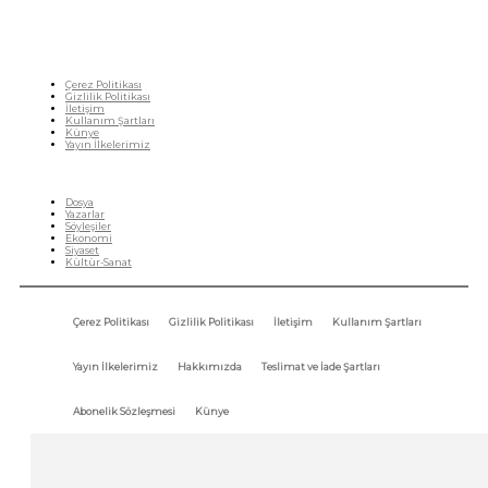
Çerez Politikası
Gizlilik Politikası
İletişim
Kullanım Şartları
Künye
Yayın İlkelerimiz
HIZLI MENÜ
Dosya
Yazarlar
Söyleşiler
Ekonomi
Siyaset
Kültür-Sanat
Çerez Politikası
Gizlilik Politikası
İletişim
Kullanım Şartları
Yayın İlkelerimiz
Hakkımızda
Teslimat ve İade Şartları
Abonelik Sözleşmesi
Künye