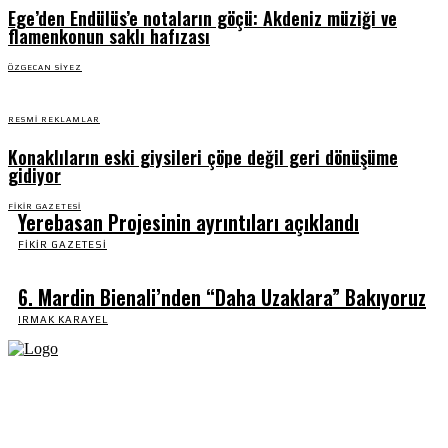
Ege’den Endülüs’e notaların göçü: Akdeniz müziği ve
flamenkonun saklı hafızası
ÖZGECAN SIYEZ
RESMI REKLAMLAR
Konaklıların eski giysileri çöpe değil geri dönüşüme
gidiyor
FIKIR GAZETESI
Yerebasan Projesinin ayrıntıları açıklandı
FIKIR GAZETESI
6. Mardin Bienali’nden “Daha Uzaklara” Bakıyoruz
IRMAK KARAYEL
Fikir Gazetesi, dünyadaki çoklu kriz ortamında, Türkiye’nin derinleşen sorunlarıyla
birlikte sürüklendiğimiz bir dönemde; yurttaşlarımızın barınamadığı, beslenemediği,
geçinemediği ve yaşayamadığı bir dönemde doğuyor. Siyasetin toplumun sorunlarından
uzaklaştığı ve çözümsüz tartışmalara gömüldüğü bu dönemde, Fikir Gazetesi olarak,