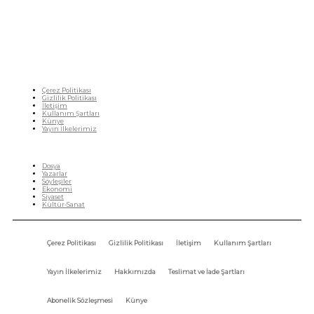
gazetecileri, akademisyenleri, sivil toplumun öznelerini ve en çok da yurttaşlarımızı,
ortak sorunlarımızı tartışmaya ve çözüm sunacak fikirleri paylaşmaya davet ediyoruz.
Yanıtları hep birlikte üretmek umuduyla...
Çerez Politikası
Gizlilik Politikası
İletişim
Kullanım Şartları
Künye
Yayın İlkelerimiz
HIZLI MENÜ
Dosya
Yazarlar
Söyleşiler
Ekonomi
Siyaset
Kültür-Sanat
Çerez Politikası
Gizlilik Politikası
İletişim
Kullanım Şartları
Yayın İlkelerimiz
Hakkımızda
Teslimat ve İade Şartları
Abonelik Sözleşmesi
Künye