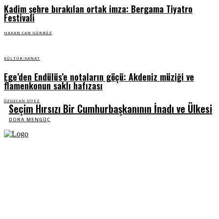
Kadim şehre bırakılan ortak imza: Bergama Tiyatro
Festivali
HAKAN CAN GÜRBÜZ
KÜLTÜR-SANAT
Ege’den Endülüs’e notaların göçü: Akdeniz müziği ve
flamenkonun saklı hafızası
ÖZGECAN SIYEZ
Seçim Hırsızı Bir Cumhurbaşkanının İnadı ve Ülkesi
DORA MENGÜÇ
Fikir Gazetesi, dünyadaki çoklu kriz ortamında, Türkiye’nin derinleşen sorunlarıyla
birlikte sürüklendiğimiz bir dönemde; yurttaşlarımızın barınamadığı, beslenemediği,
geçinemediği ve yaşayamadığı bir dönemde doğuyor. Siyasetin toplumun sorunlarından
uzaklaştığı ve çözümsüz tartışmalara gömüldüğü bu dönemde, Fikir Gazetesi olarak,
gazetecileri, akademisyenleri, sivil toplumun öznelerini ve en çok da yurttaşlarımızı,
ortak sorunlarımızı tartışmaya ve çözüm sunacak fikirleri paylaşmaya davet ediyoruz.
Yanıtları hep birlikte üretmek umuduyla...