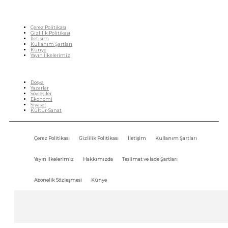
Çerez Politikası
Gizlilik Politikası
İletişim
Kullanım Şartları
Künye
Yayın İlkelerimiz
HIZLI MENÜ
Dosya
Yazarlar
Söyleşiler
Ekonomi
Siyaset
Kültür-Sanat
Çerez Politikası
Gizlilik Politikası
İletişim
Kullanım Şartları
Yayın İlkelerimiz
Hakkımızda
Teslimat ve İade Şartları
Abonelik Sözleşmesi
Künye