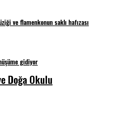
üziği ve flamenkonun saklı hafızası
önüşüme gidiyor
ve Doğa Okulu
derinleşen sorunlarıyla birlikte