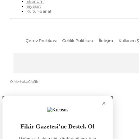
Ekonomi
Siyaset
Kültür-Sanat
Çerez Politikası
Gizlilik Politikası
İletişim
Kullanım Ş
© MerhabaGrafik
×
Fikir Gazetesi'ne Destek Ol
Bağımsız haberciliği sürdürebilmek için