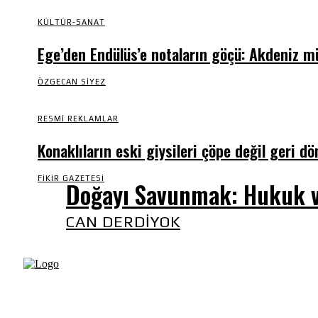
KÜLTÜR-SANAT
Ege’den Endülüs’e notaların göçü: Akdeniz m
ÖZGECAN SIYEZ
RESMI REKLAMLAR
Konaklıların eski giysileri çöpe değil geri d
FIKIR GAZETESI
Doğayı Savunmak: Hukuk 
CAN DERDIYOK
Fikir Gazetesi, dünyadaki çoklu kriz ortamında, Türkiye’nin 