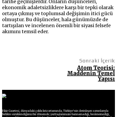
tarihe geçmişlerdir. Onların düşünceleri,
ekonomik adaletsizliklere karşı bir tepki olarak
ortaya çıkmış ve toplumsal değişimin itici gücü
olmuştur. Bu düşünceler, hala günümüzde de
tartışılan ve incelenen önemli bir siyasi felsefe
akımını temsil eder.
Sonraki İçerik
Atom Teorisi:
Maddenin Temel
Yapısı
Fikir Gazetesi, dünyadaki çoklu kriz ortamında, Türkiye’nin derinleşen sorunlarıyla
birlikte sürüklendiğimiz bir dönemde; yurttaşlarımızın barınamadığı, beslenemediği,