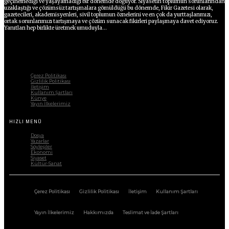
geçinemediği ve yaşayamadığı bir dönemde doğuyor. Siyasetin toplumun sorunlarından
uzaklaştığı ve çözümsüz tartışmalara gömüldüğü bu dönemde, Fikir Gazetesi olarak,
gazetecileri, akademisyenleri, sivil toplumun öznelerini ve en çok da yurttaşlarımızı,
ortak sorunlarımızı tartışmaya ve çözüm sunacak fikirleri paylaşmaya davet ediyoruz.
Yanıtları hep birlikte üretmek umuduyla...
Çerez Politikası
Gizlilik Politikası
İletişim
Kullanım Şartları
Künye
Yayın İlkelerimiz
HIZLI MENÜ
Dosya
Yazarlar
Söyleşiler
Ekonomi
Siyaset
Kültür-Sanat
Çerez Politikası
Gizlilik Politikası
İletişim
Kullanım Şartları
Yayın İlkelerimiz
Hakkımızda
Teslimat ve İade Şartları