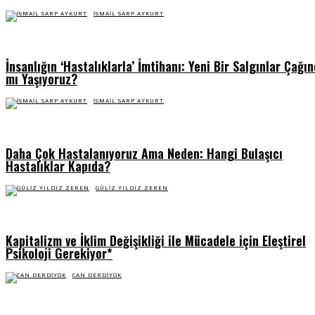
İSMAIL SARP AYKURT
İnsanlığın ‘Hastalıklarla’ İmtihanı: Yeni Bir Salgınlar Çağı
mı Yaşıyoruz?
İSMAIL SARP AYKURT
Daha Çok Hastalanıyoruz Ama Neden: Hangi Bulaşıcı
Hastalıklar Kapıda?
GÜLIZ YILDIZ ZEREN
Kapitalizm ve İklim Değişikliği ile Mücadele için Eleştirel
Psikoloji Gerekiyor*
CAN DERDIYOK