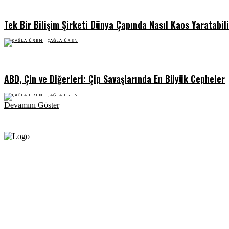
Tek Bir Bilişim Şirketi Dünya Çapında Nasıl Kaos Yaratabil
ÇAĞLA ÜREN
ABD, Çin ve Diğerleri: Çip Savaşlarında En Büyük Cepheler
ÇAĞLA ÜREN
Devamını Göster
Fikir Gazetesi, dünyadaki çoklu kriz ortamında, Türkiye’nin derinleşen sorunlarıyla
birlikte sürüklendiğimiz bir dönemde; yurttaşlarımızın barınamadığı, beslenemediği,
geçinemediği ve yaşayamadığı bir dönemde doğuyor. Siyasetin toplumun sorunlarından
uzaklaştığı ve çözümsüz tartışmalara gömüldüğü bu dönemde, Fikir Gazetesi olarak,
gazetecileri, akademisyenleri, sivil toplumun öznelerini ve en çok da yurttaşlarımızı,
ortak sorunlarımızı tartışmaya ve çözüm sunacak fikirleri paylaşmaya davet ediyoruz.
Yanıtları hep birlikte üretmek umuduyla...