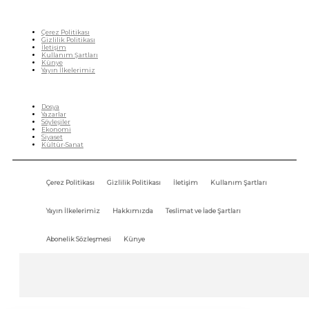
Çerez Politikası
Gizlilik Politikası
İletişim
Kullanım Şartları
Künye
Yayın İlkelerimiz
HIZLI MENÜ
Dosya
Yazarlar
Söyleşiler
Ekonomi
Siyaset
Kültür-Sanat
Çerez Politikası
Gizlilik Politikası
İletişim
Kullanım Şartları
Yayın İlkelerimiz
Hakkımızda
Teslimat ve İade Şartları
Abonelik Sözleşmesi
Künye