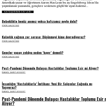
Amerikalı yazar ve öğretmen Aaron MacLean bu ay Engelsberg Ideas’da
yayımlanan yazısında, gençlere seslenen güçlü bir uyarı kaleme...
KATEGORİNİN EN'LERİ
Bebeklikte henüz anımız yoksa hafızamız neyle dolu?
FIKIR GAZETESI
Kolaylık çağının zor sorusu: Düşünmeyi kime devrediyoruz?
FIKIR GAZETESI
Gençler yapay zekâya neden ‘hayır’ demeli?
FIKIR GAZETESI
Post-Pandemi Dönemde Bulaşıcı Hastalıklar Toplumu Esir mi Alıyor?
İSMAIL SARP AYKURT
İnsanlığın ‘Hastalıklarla’ İmtihanı: Yeni Bir Salgınlar Çağında mı
Yaşıyoruz?
İSMAIL SARP AYKURT
Post-Pandemi Dönemde Bulaşıcı Hastalıklar Toplumu Esir 
Alıyor?