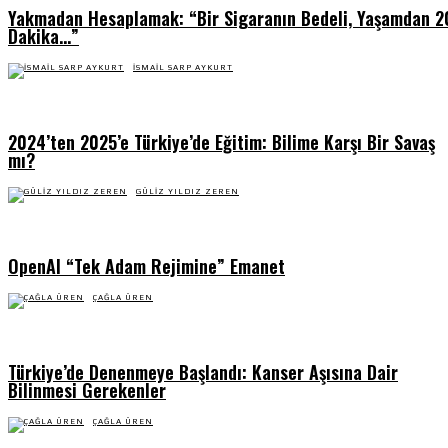
Yakmadan Hesaplamak: “Bir Sigaranın Bedeli, Yaşamdan 2
Dakika…”
İSMAIL SARP AYKURT
2024’ten 2025’e Türkiye’de Eğitim: Bilime Karşı Bir Savaş
mı?
GÜLIZ YILDIZ ZEREN
OpenAI “Tek Adam Rejimine” Emanet
ÇAĞLA ÜREN
Türkiye’de Denenmeye Başlandı: Kanser Aşısına Dair
Bilinmesi Gerekenler
ÇAĞLA ÜREN