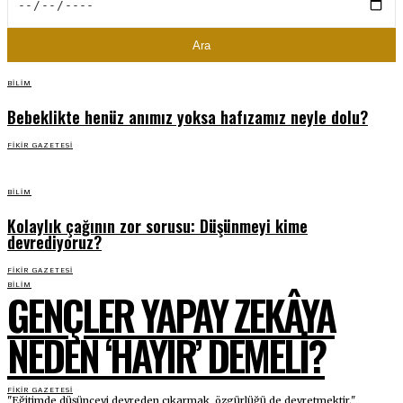
Ara
BILIM
Bebeklikte henüz anımız yoksa hafızamız neyle dolu?
FIKIR GAZETESI
BILIM
Kolaylık çağının zor sorusu: Düşünmeyi kime
devrediyoruz?
FIKIR GAZETESI
BILIM
GENÇLER YAPAY ZEKÂYA
NEDEN ‘HAYIR’ DEMELI?
FIKIR GAZETESI
"Eğitimde düşünceyi devreden çıkarmak, özgürlüğü de devretmektir."