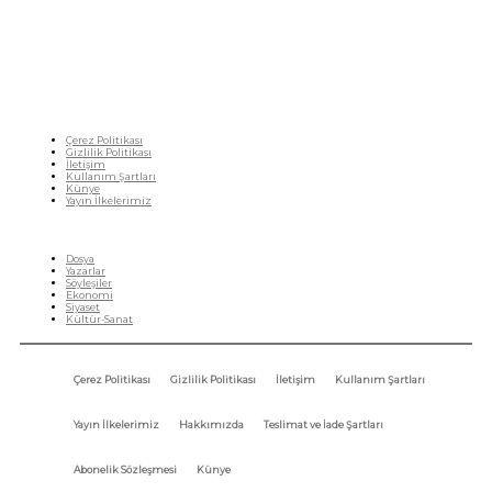
gazetecileri, akademisyenleri, sivil toplumun öznelerini ve en çok da yurttaşlarımızı,
ortak sorunlarımızı tartışmaya ve çözüm sunacak fikirleri paylaşmaya davet ediyoruz.
Yanıtları hep birlikte üretmek umuduyla...
Çerez Politikası
Gizlilik Politikası
İletişim
Kullanım Şartları
Künye
Yayın İlkelerimiz
HIZLI MENÜ
Dosya
Yazarlar
Söyleşiler
Ekonomi
Siyaset
Kültür-Sanat
Çerez Politikası
Gizlilik Politikası
İletişim
Kullanım Şartları
Yayın İlkelerimiz
Hakkımızda
Teslimat ve İade Şartları
Abonelik Sözleşmesi
Künye