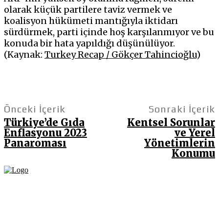
olarak küçük partilere taviz vermek ve
koalisyon hükümeti mantığıyla iktidarı
sürdürmek, parti içinde hoş karşılanmıyor ve bu
konuda bir hata yapıldığı düşünülüyor.
(Kaynak:
Turkey Recap / Gökçer Tahincioğlu
)
Önceki İçerik
Sonraki İçerik
Türkiye’de Gıda
Kentsel Sorunlar
Enflasyonu 2023
ve Yerel
Panaroması
Yönetimlerin
Konumu
Fikir Gazetesi, dünyadaki çoklu kriz ortamında, Türkiye’nin derinleşen sorunlarıyla
birlikte sürüklendiğimiz bir dönemde; yurttaşlarımızın barınamadığı, beslenemediği,
geçinemediği ve yaşayamadığı bir dönemde doğuyor. Siyasetin toplumun sorunlarından
uzaklaştığı ve çözümsüz tartışmalara gömüldüğü bu dönemde, Fikir Gazetesi olarak,