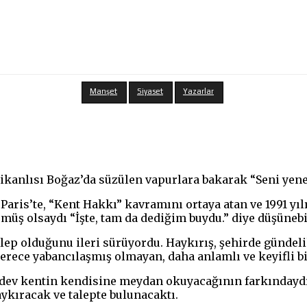
Manşet
Siyaset
Yazarlar
kanlısı Boğaz’da süzülen vapurlara bakarak “Seni yene
Paris’te, “Kent Hakkı” kavramını ortaya atan ve 1991 yı
müş olsaydı “İşte, tam da dediğim buydu.” diye düşünebi
lep olduğunu ileri sürüyordu. Haykırış, şehirde gündelik
derece yabancılaşmış olmayan, daha anlamlı ve keyifli b
 dev kentin kendisine meydan okuyacağının farkındaydı
ykıracak ve talepte bulunacaktı.