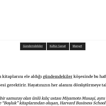
Gündemdekiler
Kültür-Sanat
Manşet
 kitaplarını ele aldığı
gündemdekiler
köşesinde bu hafta
yesi gerektirir. Hayatınızın her alanını dönüştürmeye t
bir samuray olan ünlü kılıç ustası Miyamoto Musaşi, aynı
” ve “Boşluk” kitaplarından oluşan, Harvard Business School