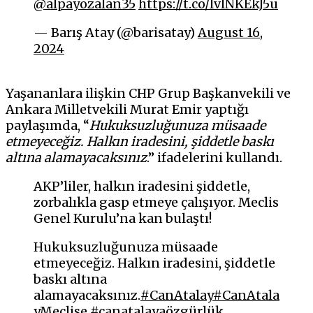
@alpayozalan35
https://t.co/IvlNKEkJ5u
— Barış Atay (@barisatay)
August 16,
2024
Yaşananlara ilişkin CHP Grup Başkanvekili ve
Ankara Milletvekili Murat Emir yaptığı
paylaşımda, “
Hukuksuzluğunuza müsaade
etmeyeceğiz. Halkın iradesini, şiddetle baskı
altına alamayacaksınız
.” ifadelerini kullandı.
AKP’liler, halkın iradesini şiddetle,
zorbalıkla gasp etmeye çalışıyor. Meclis
Genel Kurulu’na kan bulaştı!
Hukuksuzluğunuza müsaade
etmeyeceğiz. Halkın iradesini, şiddetle
baskı altına
alamayacaksınız.
#CanAtalay
#CanAtala
yMeclise
#canatalayaözgürlük