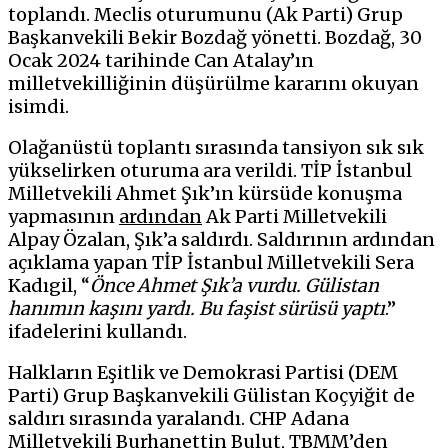
toplandı. Meclis oturumunu (Ak Parti) Grup
Başkanvekili Bekir Bozdağ yönetti. Bozdağ, 30
Ocak 2024 tarihinde Can Atalay’ın
milletvekilliğinin düşürülme kararını okuyan
isimdi.
Olağanüstü toplantı sırasında tansiyon sık sık
yükselirken oturuma ara verildi. TİP İstanbul
Milletvekili Ahmet Şık’ın kürsüde konuşma
yapmasının
ardından
Ak Parti Milletvekili
Alpay Özalan, Şık’a saldırdı. Saldırının ardından
açıklama yapan TİP İstanbul Milletvekili Sera
Kadıgil, “
Önce Ahmet Şık’a vurdu. Gülistan
hanımın kaşını yardı. Bu faşist sürüsü yaptı
.”
ifadelerini kullandı.
Halkların Eşitlik ve Demokrasi Partisi (DEM
Parti) Grup Başkanvekili Gülistan Koçyiğit de
saldırı sırasında yaralandı. CHP Adana
Milletvekili Burhanettin Bulut, TBMM’den