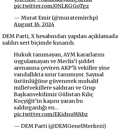
pic.twitter.com/0NLKGGoTgz
— Murat Emir (@muratemirchp)
August 16, 2024
DEM Parti, X hesabından yapılan açıklamada
saldırı sert biçimde kınandı.
Hukuk tanımayan, AYM kararlarını
uygulamayan ve Meclis’i şiddet
arenasına çeviren AKP’li vekiller yine
vandallıkta sınır tanımıyor. Sayısal
üstünlüğüne güvenerek muhalif
milletvekillere saldıran ve Grup
Başkanvekilimiz Gülistan Kılıç
Koçyiğit’in kaşını yaran bu
saldırganlığı en…
pic.twitter.com/EKidnuWAbz
— DEM Parti (@DEMGenelMerkezi)