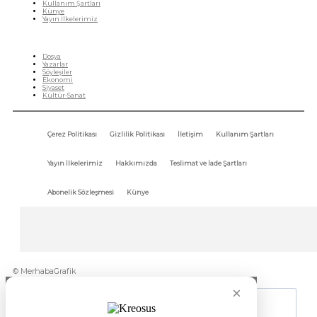
Kullanım Şartları
Künye
Yayın İlkelerimiz
HIZLI MENÜ
Dosya
Yazarlar
Söyleşiler
Ekonomi
Siyaset
Kültür-Sanat
Çerez Politikası
Gizlilik Politikası
İletişim
Kullanım Şartları
Yayın İlkelerimiz
Hakkımızda
Teslimat ve İade Şartları
Abonelik Sözleşmesi
Künye
© MerhabaGrafik
×