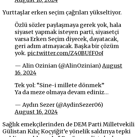
Yurttaşlar erken seçim çağrıları yükseltiyor.
Özlü sözler paylaşmaya gerek yok, hala
siyaset yapmak isteyen parti, siyasetçi
varsa Erken Seçim diyecek, dayatacak,
geri adım atmayacak. Başka bir çözüm
yok.
pic.twitter.com/Z40BUfF0oJ
— Alin Ozinian (@AlinOzinian)
August
16, 2024
Tek yol: “Sine-i millete dönmek”
Ya da meze olmaya devam ediniz…
— Aydın Sezer (@AydinSezer06)
August 16, 2024
Sağlık emekçilerinden de DEM Parti Milletvekili
Gülistan Kılıç Koçyiğit’e yönelik saldırıya tepki