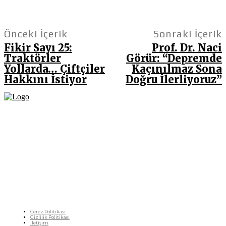
Önceki İçerik
Sonraki İçerik
Fikir Sayı 25:
Prof. Dr. Naci
Traktörler
Görür: “Depremde
Yollarda… Çiftçiler
Kaçınılmaz Sona
Hakkını İstiyor
Doğru İlerliyoruz”
Fikir Gazetesi, dünyadaki çoklu kriz ortamında, Türkiye’nin derinleşen sorunlarıyla
birlikte sürüklendiğimiz bir dönemde; yurttaşlarımızın barınamadığı, beslenemediği,
geçinemediği ve yaşayamadığı bir dönemde doğuyor. Siyasetin toplumun sorunlarından
uzaklaştığı ve çözümsüz tartışmalara gömüldüğü bu dönemde, Fikir Gazetesi olarak,
gazetecileri, akademisyenleri, sivil toplumun öznelerini ve en çok da yurttaşlarımızı,
ortak sorunlarımızı tartışmaya ve çözüm sunacak fikirleri paylaşmaya davet ediyoruz.
Yanıtları hep birlikte üretmek umuduyla...
Çerez Politikası
Gizlilik Politikası
İletişim