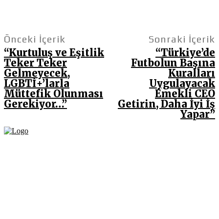
Önceki İçerik
Sonraki İçerik
“Kurtuluş ve Eşitlik
“Türkiye’de
Teker Teker
Futbolun Başına
Gelmeyecek,
Kuralları
LGBTİ+’larla
Uygulayacak
Müttefik Olunması
Emekli CEO
Gerekiyor…”
Getirin, Daha İyi İş
Yapar”
Fikir Gazetesi, dünyadaki çoklu kriz ortamında, Türkiye’nin derinleşen sorunlarıyla
birlikte sürüklendiğimiz bir dönemde; yurttaşlarımızın barınamadığı, beslenemediği,
geçinemediği ve yaşayamadığı bir dönemde doğuyor. Siyasetin toplumun sorunlarından
uzaklaştığı ve çözümsüz tartışmalara gömüldüğü bu dönemde, Fikir Gazetesi olarak,
gazetecileri, akademisyenleri, sivil toplumun öznelerini ve en çok da yurttaşlarımızı,
ortak sorunlarımızı tartışmaya ve çözüm sunacak fikirleri paylaşmaya davet ediyoruz.
Yanıtları hep birlikte üretmek umuduyla...