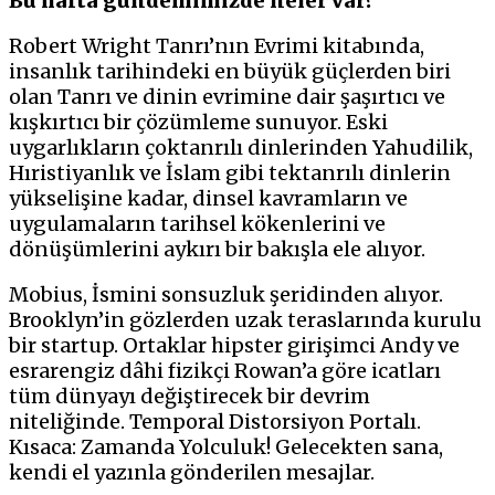
Bu hafta gündemimizde neler var?
Robert Wright Tanrı’nın Evrimi kitabında,
insanlık tarihindeki en büyük güçlerden biri
olan Tanrı ve dinin evrimine dair şaşırtıcı ve
kışkırtıcı bir çözümleme sunuyor. Eski
uygarlıkların çoktanrılı dinlerinden Yahudilik,
Hıristiyanlık ve İslam gibi tektanrılı dinlerin
yükselişine kadar, dinsel kavramların ve
uygulamaların tarihsel kökenlerini ve
dönüşümlerini aykırı bir bakışla ele alıyor.
Mobius, İsmini sonsuzluk şeridinden alıyor.
Brooklyn’in gözlerden uzak teraslarında kurulu
bir startup. Ortaklar hipster girişimci Andy ve
esrarengiz dâhi fizikçi Rowan’a göre icatları
tüm dünyayı değiştirecek bir devrim
niteliğinde. Temporal Distorsiyon Portalı.
Kısaca: Zamanda Yolculuk! Gelecekten sana,
kendi el yazınla gönderilen mesajlar.