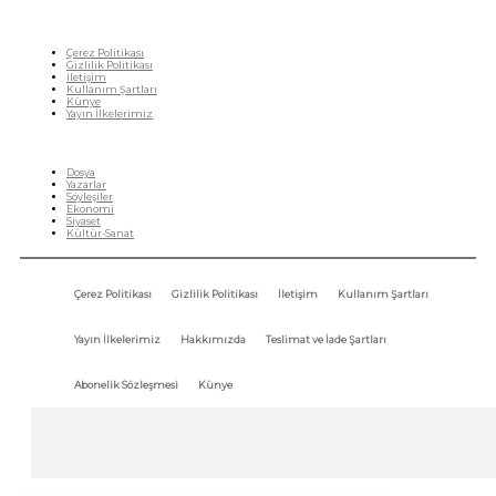
Çerez Politikası
Gizlilik Politikası
İletişim
Kullanım Şartları
Künye
Yayın İlkelerimiz
HIZLI MENÜ
Dosya
Yazarlar
Söyleşiler
Ekonomi
Siyaset
Kültür-Sanat
Çerez Politikası
Gizlilik Politikası
İletişim
Kullanım Şartları
Yayın İlkelerimiz
Hakkımızda
Teslimat ve İade Şartları
Abonelik Sözleşmesi
Künye