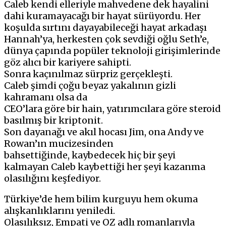
Caleb kendi elleriyle mahvedene dek hayalini
dahi kuramayacağı bir hayat sürüyordu. Her
koşulda sırtını dayayabileceği hayat arkadaşı
Hannah’ya, herkesten çok sevdiği oğlu Seth’e,
dünya çapında popüler teknoloji girişimlerinde
göz alıcı bir kariyere sahipti.
Sonra kaçınılmaz sürpriz gerçekleşti.
Caleb şimdi çoğu beyaz yakalının gizli
kahramanı olsa da
CEO’lara göre bir hain, yatırımcılara göre steroid
basılmış bir kriptonit.
Son dayanağı ve akıl hocası Jim, ona Andy ve
Rowan’ın mucizesinden
bahsettiğinde, kaybedecek hiç bir şeyi
kalmayan Caleb kaybettiği her şeyi kazanma
olasılığını keşfediyor.
Türkiye’de hem bilim kurguyu hem okuma
alışkanlıklarını yeniledi.
Olasılıksız, Empati ve OZ adlı romanlarıyla