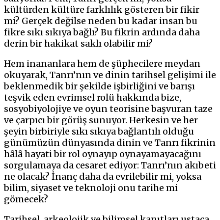
kültürden kültüre farklılık gösteren bir fikir
mi? Gerçek değilse neden bu kadar insan bu
fikre sıkı sıkıya bağlı? Bu fikrin ardında daha
derin bir hakikat saklı olabilir mi?
Hem inananlara hem de şüphecilere meydan
okuyarak, Tanrı’nın ve dinin tarihsel gelişimi ile
beklenmedik bir şekilde işbirliğini ve barışı
teşvik eden evrimsel rolü hakkında bize,
sosyobiyolojiye ve oyun teorisine başvuran taze
ve çarpıcı bir görüş sunuyor. Herkesin ve her
şeyin birbiriyle sıkı sıkıya bağlantılı olduğu
günümüzün dünyasında dinin ve Tanrı fikrinin
hâlâ hayati bir rol oynayıp oynayamayacağını
sorgulamaya da cesaret ediyor: Tanrı’nın akıbeti
ne olacak? İnanç daha da evrilebilir mi, yoksa
bilim, siyaset ve teknoloji onu tarihe mi
gömecek?
Tarihsel, arkeolojik ve bilimsel kanıtları ustaca