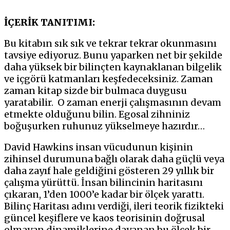
İÇERİK TANITIMI:
Bu kitabın sık sık ve tekrar tekrar okunmasını
tavsiye ediyoruz. Bunu yaparken net bir şekilde
daha yüksek bir bilinçten kaynaklanan bilgelik
ve içgörü katmanları keşfedeceksiniz. Zaman
zaman kitap sizde bir bulmaca duygusu
yaratabilir. O zaman enerji çalışmasının devam
etmekte olduğunu bilin. Egosal zihniniz
boğuşurken ruhunuz yükselmeye hazırdır…
David Hawkins insan vücudunun kişinin
zihinsel durumuna bağlı olarak daha güçlü veya
daha zayıf hale geldiğini gösteren 29 yıllık bir
çalışma yürüttü. İnsan bilincinin haritasını
çıkaran, 1’den 1000’e kadar bir ölçek yarattı.
Bilinç Haritası adını verdiği, ileri teorik fizikteki
güncel keşiflere ve kaos teorisinin doğrusal
olmayan dinamiklerine dayanan bu ölçek bir